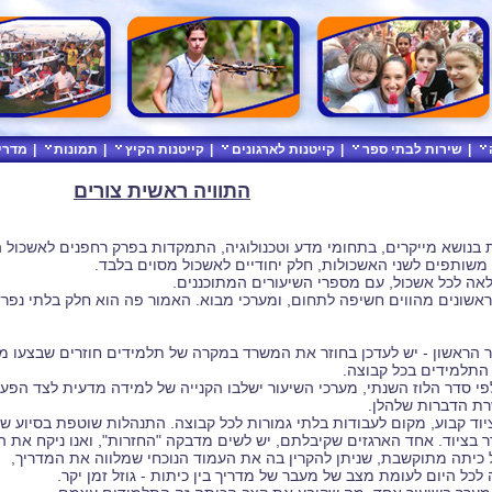
|
שירות לבתי ספר
|
קייטנות לארגונים
|
קייטנות הקיץ
|
תמונות
|
מדרי
התוויה ראשית צורים
נושא מייקרים, בתחומי מדע וטכנולוגיה, התמקדות בפרק רחפנים לאשכול ה
משותפים לשני האשכולות, חלק יחודיים לאשכול מסוים בלבד.
אה לכל אשכול, עם מספרי השיעורים המתוכננים.
אשונים מהווים חשיפה לתחום, ומערכי מבוא. האמור פה הוא חלק בלתי נפ
ר הראשון - יש לעדכן בחוזר את המשרד במקרה של תלמידים חוזרים שבצעו מ
התלמידים בכל קבוצה.
פי סדר הלוז השנתי, מערכי השיעור ישלבו הקנייה של למידה מדעית לצד הפעי
שרת הדברות שלהלן.
ציוד קבוע, מקום לעבודות בלתי גמורות לכל קבוצה. התנהלות שוטפת בסיוע של
ר בציוד. אחד הארגזים שקיבלתם, יש לשים מדבקה "החזרות", ואנו ניקח את 
ל כיתה מתוקשבת, שניתן להקרין בה את העמוד הנוכחי שמלווה את המדריך,
 לכל היום לעומת מצב של מעבר של מדריך בין כיתות - גוזל זמן יקר.