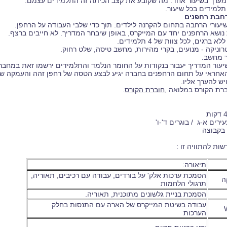
ם מערך בשיעור אחד. מה שקובע את קצב הכיתה זה התלמידים עצמם.
 תלמידים בכל שיעור.
רחבת רחפנים
עורי הרחבה בתחום להקרנה לילדים. תוך כדי שלבי העבודה על הרחפן.
נושא הרחפנים יחד עם המייקרס, באופן שיבחר המדריך. לא חייבים ברצף.
 ברגים, לכל צוות של 4 תלמידים.
וניקה - מנועים, בקרי מהירות, מחשב טיסה, שלט רחוק.
ר מחשב.
יעור המדריך יעבור בנקודות על החומר הנלמד והתלמידים ירשמו זאת במחב
אחראי על תחום הרחפנים בחברה יגיע לבצע הטסה של רחפן זהה והעמקה ש
יש להערך אליו.
ברת הקורס במלואה
,
חוברת הקורס
.
ות להתוויה זו :
תיאורה:
הסמכת ערכות אלק' על בורדים, עבודה עם רכיבים, תאוריה,
קה
תרגולי הלחמות
הסמכת בניית גלשונים מתוכנית, תאוריה.
עבודה בשיטת המייקרס של הארה עם התנסות בחלק
הערכות