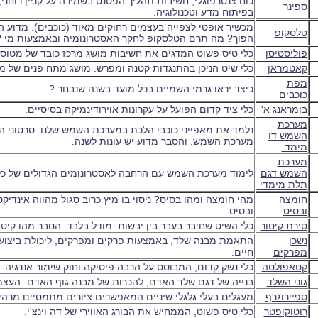
כוח צנטרפוגלי, חשיבות תהליך הפטנט בשמירה על קניין רוחני, 
ספינר
בפיתוח מדע וטכנולוגיה.
מכשיר אופטי לצפייה בעצמים רחוקים מאוד (כוכבים). מדוע 
טלסקופ
הפוך? מה תרם הטלסקופ לחקר האסטרונומיה ובאמצעות מי 
פוליסטיסן
כלי טיס פשוט המדגים את חשיבות מושג מרכז כובד של מטוס
קאטמראן
כלי שיט הניכן בהתנגדות קטנה ומפרש. מושג מתח פנים של מ
מפת
כיצד יראו גרמי השמיים בכל מועד בשנה שנבחר ?
כוכבים
בומראנג א'
כלי ציד קדום הפועל על עקרונות אוירודינמיקה בסיסיים.
מערכת
נלמד את מאפייני כוכבי הלכת במערכת השמש שלנו. סרטוני ה
השמש ד
ו
מערכת השמש. והסבר מדוע יש עונות לשנה.
מימד
מערכת
השמש דגם
לימוד מערכת השמש עם הרחבה לאסטרונומים הגדולים של כל
תלת מימדי
חומצה
מהי חומצה ומהו בסיס? ניסוי בו מיץ כרוב סגול מהווה אינדיק
ובסיס
ובסיס
סירת קיטור
כלי השיט שחיבר בעבר בין יבשות. מודל בלבד. הסבר מהו קיטור
נשכן
התאמת מבנה שלד, באמצעות פרקים ומפרקים, ליכולת ביצוע
מפרקים
חיים.
קטאפולטה
כלי נשק קדום, המבוסס על הרבה פיסיקה וחוק שימור אנרגיה
גוני השלד
בנייה של דגם שלד האדם, להכרות של מבנה גוף האדם- העצ
ספיירוגרף
מעגלים בעלי גלגלי שיניים המאפשרים ציורים מתמטיים מרהי
רוטוקופטר
כלי טיס פשוט, הממחיש את הבורג האווירי של דה וינצ'י.