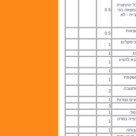
ל ההתוויה
המצאה הכי
0.5
ית - לא
מצאות
0.5
כימקלים
1
ט.
1
א להציג
1
1
משקפת
1
תגובה,
2
1
3
שמל
1
צפיה בסרט
1
גבוהה
1