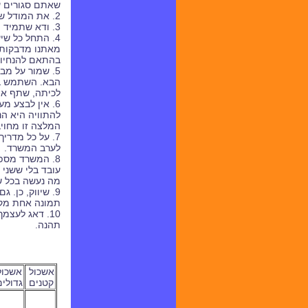
שאתם סגורים ע
2. את המודל שבנית, קח אתך לכל תחילת שיעור - להצגת הפעילות. תמונה שווה אלף מילים, תחשוב כמה מודל שווה.
3. ודא שתמיד תהיה באמתחתך תכנית פעולה וציוד נגיש למערך נוסף. אין לדעת מה ישתבש.
4. התחל כל ש
מאתנו מדבקות 
בהתאם להנחיות
5. שמור על מבנה של שיעור: הצגת השיעור, בנייה
הבא. השתמש בל
לכיתה, שתף את
6. אין לבצע מ
להתוויה היא הנ
המלצה זו מחויב
7. על כל מדרי
לערב המשרד.
8. המשרד מספ
עובד בלי ששני 
מה נעשה בכל ש
9. שיווק, כן.
תמונה אחת מק
10. דאג לעצ
תהנה.
אשכול
אשכו
קטנים
גדולי