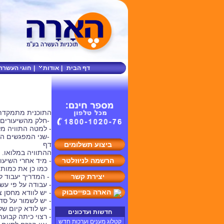
דף הבית
|
אודות
|
חוגי העשרה
התוכנית מתמקדת ב
-חלק מהשיעורים 
- למטה התוויה מל
-שני המפגשים הר
ביצוע תשלומים
דף
ההתוויה במלואו.
הרשמה לניוזלטר
- מיד אחרי השיעו
כמו כן את כמות 
יצירת קשר
- המדריך יעבוד ל
- עבודה על פי ע
הארה בפייסבוק
- יש לוודא מחסן 
- יש לשמור על סד
- יש לודא קיום ש
חדשות ועדכונים
- רצוי כיתה קבועה
קטלוג מענים וערכות חדש