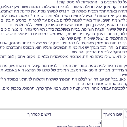
ל כל התכנים בו. ההכשרות לא מספיקות !
יעור בקריאת שמות ! תגיע למחצית השנה ולא תכיר שמות ? באסה. מעבר לזה 
לרשימת השם. עוזר מאוד לפנות לילדים בשמם עד להכרות. בחטיבות ביניים 
 בית הספר, ללא כן, תוך מספר שיעורים ספורים, תשאר ללא תלמידים.
משולבת
בידע תאורטי נהיר ומונגש, סיכום 
וח, הרחב ידעתך בויקיפדיה, יוטיוב, השתמש במבחנים הדיגיטליים שיש בכל
 התלמידים, שאל שאלות, קיים שיח ער.
ערך בפחות מהמזמן שהוקצה לו בהתוויה! ניתן לבצע שיעור ביותר מהזמן, אם
כונה ביותר. לכל מערך יש את כמות המשכים שעליו הוא מבוסס והמלצתנו לתו
ת ותקל עליך את התכנון והביצוע.
ך לוודא שיש לו כיתה נאותה, אמצעי מולטימדיה מלאים, מקום אחסון לעבודות
ק את הציוד לבית ספר. באחריות המדריך לדעת מה קיבל, מה השתמש, מה נשא
הצדדדים מכירים היטב את המצב. המערב של כולנו על הנושא הוא באמצעות ט
יעור.
 גם כאן. בכל יום עבודה יש לצלם את המערך שעשית ולשלוח לאחראי במוסד הל
בוצה אחת שמספרת את היום.
מך לסביבת עבודה נוחה, תגיע קצת קודם, הבא אתך כריך, תרמוס, בקבוק מים
ל
שם המערך
דגשים למדריך
ם
מ