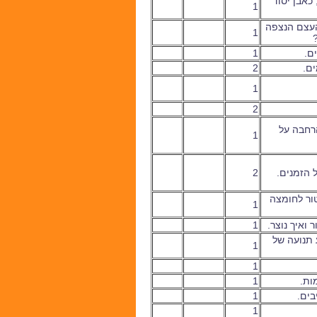
כאבן יסוד
1
העצם הנצפה
1
?
ים.
1
ים.
2
1
2
רחבה על
1
 הזמנים.
2
טור לחומצה
1
 ואיך נוצר.
1
 תנועה של
1
1
מות.
1
בים.
1
1