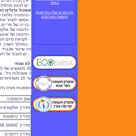
- אין הכרח לסיי
באתר
- יש לבצע נוכחות
אשכול גדולים ה
היו חברים שלנו בפייסבוק
-ההתוויה מלאה שי
והשארו מעודכנים
- אפשר לשזור את 
- בנייה של פריים, ללא
- הדגמה של אלקטר
- הדגמה של שיעו
-
לקראת סיום הש
-
במהלך השנה, ה
זהו שיעור שכבתי ו
- יש לעבור על חו
לוז שנתי
30
מפגשים של 45 דקות
2 אשכולות גיל - צעירים א-ג / בוגרים ד'-ו'
עד 20 משתתפים בקבוצה
הסמכות מורה נדרש
שם ההסמכה
מדריך אלקטרוני
מדריך טיסנאות
מדריך WE MAKE
מדריך רחפנים -