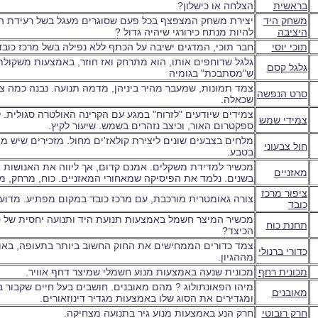
בראשית
הצלחה או כישלון?
משחק היד
יצירת משחק המצפצף בכל פעם שסוגרים מעגל בשל רעידת היד
היציבה
להיות מנתח כירורגי שיהיה גדול ?
תוכי יוסי
חבר תוכי, המדגים ישיבה על הכתף ללא נפילה בשל מרכז כובד
גלגל שדוחפים אותו, הוא מתרחק ואז חוזר, באמצעות משקולת
ג
לגל קסם
ש"מסתבכת" בגומיה
צמד תמונות, שמעבר מהיר ביניהן, מדמה תנועה. נבנה כמה צ
סרט הנפשה
שכאלה.
צמידים שיודעים "לזרוח" במגע עם הקרינה האולטרה סגולית. 
צמידי שמש
ספקטרום האור, וכיצב נזהרים בשמש. שיעור לקיץ.
מלחים בצבעים שונים ליצירת קולאז'ים מחול. מזכירים שיש מי
חול צבעוני
בטבע.
מכשיר למדידת משקלים. אמנם קדום, אך ליווה את האנושות 
מאזניים
בשנים. נלמד את הפיסיקה שמאחורי המאזניים. כוח, מרחק, מ
ציפור מרכז
צורה גאומטרית מורכבת, עם מרכז כובד במקום מפתיע. מדוע
כובד
מכשיר המיצר חשמל באמצעות תנועת היד ותנועה יחסית של סל
תחנת כוח
הכיצד?
צמד כדורים הממחישים את החוק החשוב ביותר בתעופה, באו
כדורי ברנולי
מההגיון.
מכונית רחף
מכונית שנעה באמצעות מנוע חשמלי שמיצר דחף אוויר.
מיהו הפאונתולוג ? מהם מאובנים. חושבים בעל חיים שקבור ב
מאובנים
ומגדירים את הסוג שלו באמצעות מגדיר דינוזאורים.
חרק רובוטי
חרק הנע באמצעות מנוע גיר בתנועה מצחיקה.