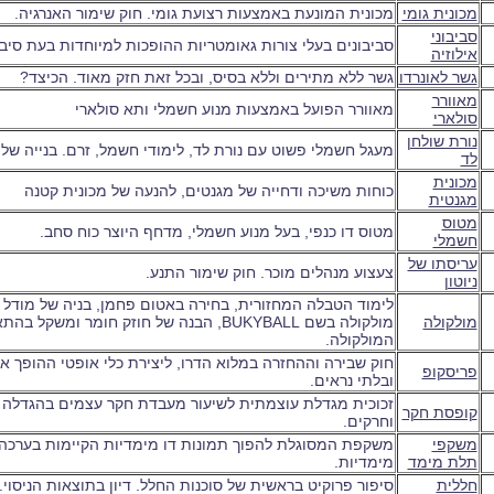
מכונית גומי
מכונית המונעת באמצעות רצועת גומי. חוק שימור האנרגיה.
סביבוני
סביבונים בעלי צורות גאומטריות ההופכות למיוחדות בעת סיבו
אילוזיה
גשר לאונרדו
גשר ללא מתירים וללא בסיס, ובכל זאת חזק מאוד. הכיצד?
מאוורר
מאוורר הפועל באמצעות מנוע חשמלי ותא סולארי
סולארי
נורת שולחן
מעגל חשמלי פשוט עם נורת לד, לימודי חשמל, זרם. בנייה של
לד
מכונית
כוחות משיכה ודחייה של מגנטים, להנעה של מכונית קטנה
מגנטית
מטוס
מטוס דו כנפי, בעל מנוע חשמלי, מדחף היוצר כוח סחב.
חשמלי
עריסתו של
צעצוע מנהלים מוכר. חוק שימור התנע.
ניוטון
לימוד הטבלה המחזורית, בחירה באטום פחמן, בניה של מודל 
מולקולה
מולקולה בשם BUKYBALL, הבנה של חוזק חומר ומשק
המולקולה.
חוק שבירה וההחזרה במלוא הדרו, ליצירת כלי אופטי ההופך או
פריסקופ
ובלתי נראים.
זכוכית מגדלת עוצמתית לשיעור מעבדת חקר עצמים בהגדלה כ
קופסת חקר
וחרקים.
משקפי
משקפת המסוגלת להפוך תמונות דו מימדיות הקיימות בערכה
תלת מימד
מימדיות.
חללית
סיפור פרוקיט בראשית של סוכנות החלל. דיון בתוצאות הניסוי