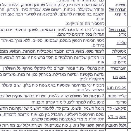
עבר על ההתוויה של הקורס.
חשיפה
להראות את המערכים, לינקים ככל שהזמן מספיק . לעבור על כ
הגדרה של
וההדר שלמעלה. נוכחות, רישום שמי. עבודת בית - המדען, ה
מייקינג
חשובה בהיסטוריה לדעתם. להביא א זה לשיעור הבא כעבודת ב
חובה
להסביר מה זה מייקינג.
הגדרה של
ההבדל בים מדע וטכנולוגיה. דוגמאות. לשתף התלמידים בה
מדע
הגדולו בכל הזמנים לדעתם.
ניסוי הכימיה הנפוץ בעולם, שבסופו, סליים. ללא צורך באיתור 
סליים
ביתיים.
מטוטלת
לימוד נושא מושג מרכז הכובד ומקבילית הכוחות. המושג מומנ
מ
ערך
מי המדען שלדעת התלמידים חסר ברשימה ? עבודה לשבוע הב
מדענים
אותו
הוברבורד
חוק ברנולי וצינור ונטורי יוצרים כלי פיסקלי מרחף על השולחן
עדשה מקטינה ועדשה מגדילה, במרחק נכון זה מזה, מיצרים 
משקפת
מתקפלת לכיס
מכונית עץ מדהימה שנוסעת באמצעות כוח בלון. ישום פעולה ו
מכונית תנע
השלישי של ניוטון.
קליידוסקופ
3 מראות של משולש שווה צלעות, יוצרות בבואה ענקית של צבעים וצורות.
טריינר
טיסן בלזה למתחילים, לימוד עקרונות בנייה
פיקאצו- לד
מעגל חשמלי פשוט, צרכן לד, ללימוד ראשוני של עקרונות הח
עולם הוירטואל ריאליטי, ההבדל בין מציאות מדומה לרבודה, 
משקפי VR
חלל תלת מימדי באמצעות משקפת שיצרנו.
גלגל תאוצה
החוק השני של ניוטון, כוח צנטרפוגלי ויצירת גלגל עם מהירות 