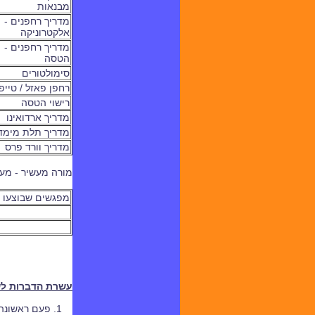
מבנאות
מדריך רחפנים -
אלקטרוניקה
מדריך רחפנים -
הטסה
סימולטורים
רחפן פאזל / טייפ
רישוי הטסה
מדריך ארדואינו
מדריך תלת מימד
מדריך וורד פרס
מורה מעשיר - מע
מפגשים שבוצעו ו
עשרת הדברות לש
1. פעם ראשונ