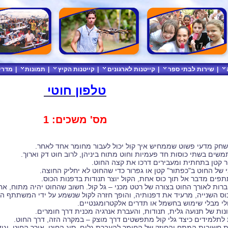
|
שירות לבתי ספר
|
קייטנות לארגונים
|
קייטנות הקיץ
|
תמונות
|
מדרי
טלפון חוטי
מס' משכים: 1
שחק מדעי פשוט שממחיש איך קול יכול לעבור מחומר אחד לאחר.
תמשים בשתי כוסות חד פעמיות וחוט מתוח ביניהן, לרוב חוט דק וארוך.
ור קטן בתחתית ומעבירים דרכו את קצה החוט.
 של החוט ב"כפתור" קטן או גפרור כדי שהחוט לא יחליק החוצה.
ים מדבר אל תוך כוס אחת, הקול יוצר תנודות בדפנות הכוס.
רות לאורך החוט בצורה של רטט מכני – גל קול. חשוב שהחוט יהיה מתוח, אח
ס השנייה, מרעיד את דפנותיה, והופך חזרה לקול שנשמע על ידי המשתתף הש
לי מבלי שימוש בחשמל או תדרים אלקטרומגנטיים.
נות של תנועה גלית, תנודות, והעברת אנרגיה מכנית דרך חומרים.
לתלמידים כיצד גלי קול מתפשטים דרך מוצק – במקרה הזה, דרך החוט.
חשיבות המתח והחוזק של החומר להעברת גלים. סוג החוט, אורך החוט, וגוד