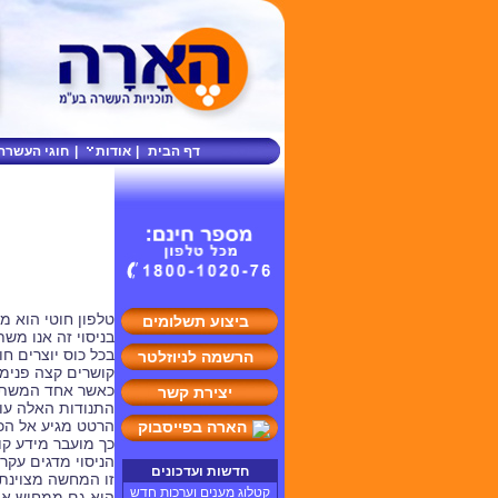
דף הבית
|
אודות
|
חוגי העשרה
טלפון חוטי הוא מ
ביצוע תשלומים
בניסוי זה אנו מש
בכל כוס יוצרים ח
הרשמה לניוזלטר
קושרים קצה פנימי
כאשר אחד המשתתפ
יצירת קשר
התנודות האלה עוב
הרטט מגיע אל הכו
הארה בפייסבוק
כך מועבר מידע קו
הניסוי מדגים עקרו
חדשות ועדכונים
זו המחשה מצוינת 
קטלוג מענים וערכות חדש
הוא גם ממחיש את 