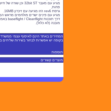
מגיע עם מעבר 32bit ST וכן 
פחות,
גרסת rev6 הזו מגיעה עם זיכרון 16MB.
מגיע עם פינים ישרים מולחמים מראש ה
דרך תוכנות ht
מובנה (לא כלול).
המחירים באתר הינם לאיסוף עצמי ממשרדי
בקופה יש אפשרות לבחור בשירות שליחים 
תוספות
מוצרים קשורים