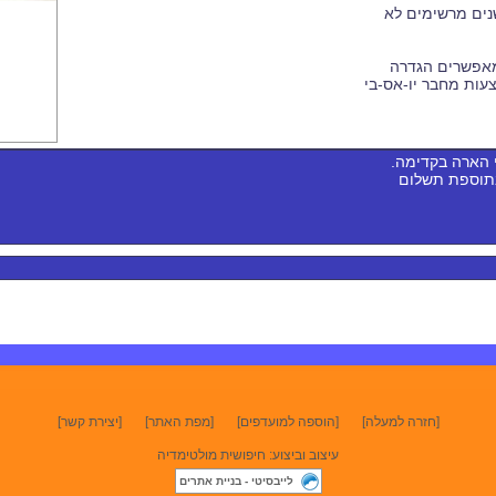
שורה של חישנים מרשימים לא
מאפשרים הגדרה
baseflight / Cleanflig באמצעות מחבר יו-אס-בי
 הארה בקדימה.
בתוספת תשלום
[חזרה למעלה]
[הוספה למועדפים]
[מפת האתר]
[יצירת קשר]
עיצוב וביצוע: חיפושית מולטימדיה
לייבסיטי - בניית אתרים