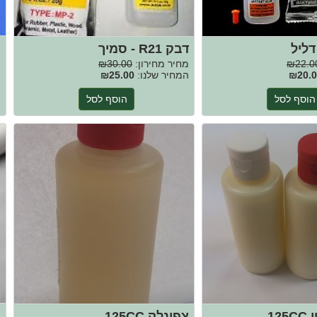
מ
דבק R21 - סמיך
מ
₪22.0
מחיר מחירון:
₪30.00
ה
₪20.0
המחיר שלנו:
₪25.00
הוסף לסל
הוסף לסל
נ
12
צפונלק 125CC