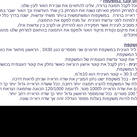
וס עובד במשקפת
?
כל לקבל תמונה ברורה, עלינו להתאים את שבירת האור לעין שלנו.
למרחק החפץ מאיתנו נשנה את המרחק בין שתי העדשות וכך האור ישבר במי
ך ראייה ברורה. במשקפות המשתמשות ביותר משתי עדשות, ישנה בדרך כלל ע
לפחות לפני עדשת העינית. על מנת לפקס את התמונה,
 מסביב לעינית אשר תפקידה הוא להרחיק או לקרב בין עדשות אילו,
 את מיקום נקודת מיקוד האור ולפקס את התמונה בהתאם למרחק שלנו מהגו
סתכלים.
משקפת
ליד העינית במשקפת חרוטים שני מספרים כגון 3X30 , הראשון מתאר את
 המשקפת.
 את קוטר עדשת העצמית של המשקפת.
נית
- ניתן לקבל את קוטר אישון היציאה כאשר נחלק את קוטר העצמית בכושר
 המשקפת,
א 10מ"מ.
יה
- בכל משקפת ישנו נתון המציין את שדה הראיה שניתן לראות דרכה.
ולת של המשקפת להציג תמונה יותר רחבה, ככל ששדה הראייה גדול יותר כך הת
 יותר.
לות להיות משקפות בעלות מספר הגדלה זהה אך שדה ראייה שונה.