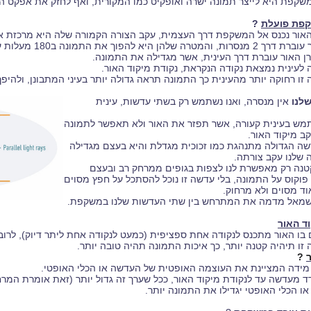
שקפת היא לייצר תמונה ישרה ואופקיט כמו המקורית, ואף לחזק את אפקט 
קפת פועלת
?
האור נכנס אל המשקפת דרך העצמית, עקב הצורה הקמורה שלה היא מרכזת א
להפוך את התמונה ב180 מעלות על מנת שהיא לא תראה לנו הפוכה.
רן האור עוברת דרך העינית, אשר מגדילה את התמונה.
 לעינית נמצאת נקודה הנקראת, נקודת מיקוד האור.
 זו רחוקה יותר מהעינית כך התמונה תראה גדולה יותר בעיני המתבונן, ולהיפך
לנו
אין מנסרה, ואנו נשתמש רק בשתי עדשות, עינית
תמש בעינית קעורה, אשר תפזר את האור ולא תאפשר לתמונה
ב מיקוד האור.
ה הגדולה מתנהגת כמו זכוכית מגדלת והיא בעצם מגדילה
 שלנו עקב צורתה.
נה רק מאפשרת לנו לצפות בגופים ממרחק רב ובעצם
 פוקוס על התמונה, בלי עדשה זו נוכל להסתכל על חפץ מסוים
ד מסוים ולא מרחוק.
מאל מדמה את המתרחש בין שתי העדשות שלנו במשקפת.
ד האור
בו האור מתכנס לנקודה אחת ספציפית (כמעט לנקודה אחת ליתר דיוק), לרוב
 זו תיהיה קטנה יותר, כך איכות התמונה תהיה טובה יותר.
ר
?
 מידה המציינת את העוצמה האופטית של העדשה או הכלי האופטי.
ד מעדשה עד לנקודת מיקוד האור, ככל שערך זה גדול יותר (זאת אומרת המרחק
ו הכלי האופטי יגדילו את התמונה יותר.