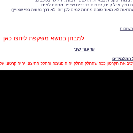
ל, בצורה טקטית צבאית, או לצפייה בשמי הלילה בכוכבים.
ת נפוץ אבל קיים, לצפות בדברים שציינו מתחת למים
שהראות לא מאוד טובה מתחת למים לכן זוהי לא דרך נפוצה כפי שצויין).
תשובות
למבחן בנושא משקפת ליחצו כאן
​שיעור שני
התלמידים
יב את הקרטון ככה שהחלק החלק יהיה פנימה והחלק החיצוני יהיה קרטוני על