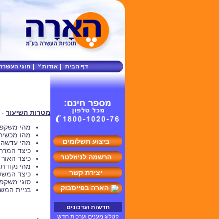
דף הבית
|
אודות
|
חוגי העשרה
מטרות השיעור
-
מהי משקפת
מהו מכשיר 
ביצוע תשלומים
מהי עדשה ק
כיצד המרח
הרשמה לניוזלטר
כיצד האור 
מהי נקודת 
יצירת קשר
כיצד המשק
סוגי משקפו
הארה בפייסבוק
בניית המש
חדשות ועדכונים
קטלוג מענים וערכות חדש