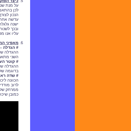
כיצד הפוק
על מנת שנו
לכן בהתאם 
הנכון לצור
עדשה אחת 
ישנה גלגלת
ובכך לשנות
עליו אנו מ
מאפיני ה
# הגדלה -
ההגדלה של
השני מתאר
# קוטר העי
ההגדלה של
בדוגמה שלנו 30:3 = קוטר העינית הו
# שדה ראי
הכוונה ליכ
ממרחק של 100 מטרים. ככל שהמספר הראשון גדול יותר כך שדה הראייה רחב
כמובן שיכו