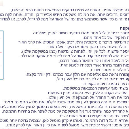
 מכשיר אופטי הגורם לעצמים רחוקים הנמצאים בטווח הראייה שלנו,
ובים וגדולים יותר. את המילה משקפת חידש אליעזר בן יהודה, אותה לקח מ
טי
היינו כלי אשר משתמש בתנועה של האור על מנת להגדיל, לקרב, או למדוד
שקפת
פר רכיבים, לכל אחד מהם תפקיד חשוב באופן פעולתה.
ה תפקידו של כל אחד מהם.
 העדשה מייצרים מזכוכית והיא רכיב אופטי המסיט את קרני האור
ם לתופעות שונות כגון פיזור או מיקוד של האור.
ת, לכל עין יהיו לפחות 2 עדשות (כמו במשקפת שלנו).
ות הוא להסיט את קרני האור על מנת ליצור את אפקט ההגדלה.
לות לאבד אחוז ניכר מהאור העובר דרכם,
פות חומר מיוחד אשר תפקידו למנוע זאת.
ות להיות מספר צורות,
מורה
נראת כמו אליפסה עם חלק עבה במרכז ודק יותר בקצה.
עורה
נראת בדומה לצורת פרופיל שעון חול,
ה צרה במרכז ועבה בקצוות.
 בשתי סוגי עדשות הנמצאות במשקפת,
 העדשה הקרובה לעין, היא הקטנה מבין העדשות
כז את האור החודר אל המשקפת, אל העין שלנו.
שהעינית תיהיה בסמוך לעין על מנת שנוכל לקלוט את מלוא התמונה ממנה.
הי העדשה הגדולה ביותר במשקפת, היא נמצאת בסמוך לחפץ עליו מסתכלים.
א להחדיר כמה שיותר אור אל המשקפת על מנת לשפר את בהירות התמונה,
שפר צפייה באוביקטים בתנאי ראות קשים.
אחראית על חדות התמונה, ואותו עיקרון מופעל כאן, עצמית גדולה יותר פוטנצ
יב אופטי העשוי זכוכית אשר מסוגל לשנות את כיוון האור ואף לפרק אותו.