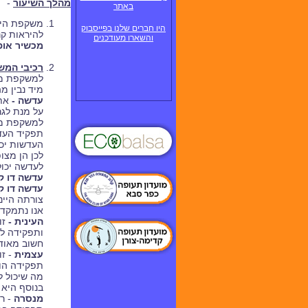
מהלך השיעור
-
באתר
משקפת הינה
היו חברים שלנו בפייסבוק
להיראות קר
והשארו מעודכנים
מכשיר אופ
רכיבי המ
למשקפת מס
מיד נבין מ
עדשה -
את
על מנת לגרו
למשקפת מספר עדשו
תפקיד העדש
העדשות יכו
לכן הן מצו
לעדשה יכול
עדשה דו ק
עדשה דו ק
צורתה היינ
אנו נתמקד
העינית -
זו
ותפקידה לר
חשוב מאוד 
עצמית
- זו
תפקידה הו
מה שיכול ל
בנוסף היא 
מנסרה
- רכ