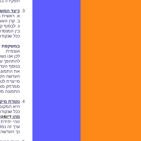
תפקידה במ
כיצד המש
א. ראשית 
ב. קרן האור עוברת דרך 2 מנסרות, והמטרה שלהן היא 
ג. לבסוף ק
בין המנסרה
ככל שנקודה
במשקפת ש
ועצמית.
לכן אנו נש
להתהפך עק
בנוסף העדש
את התמונה
העדשה הקט
מייצרת לנו
ממרחק מאו
התמונה מש
נקודת מיקו
היא המקום 
ככל שנקודה
מהו
דִּיוֹפְּטֵ
זוהי יחידת
ערך זה נמד
כך העדשה א