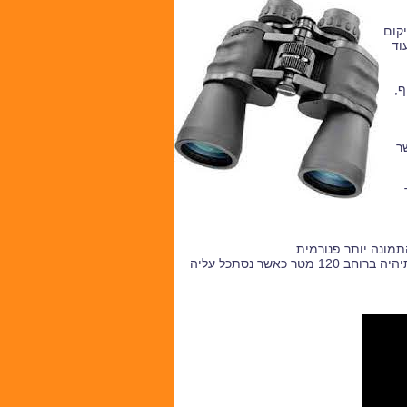
קום
וד
ף,
 כושר
מונה יותר פנורמית.
לרוב מודדים את שדה הראייה ל1000 מטר, לדוגמה 120/1000 הכוונה שתמונה הנראת תיהיה ברוחב 120 מטר כאשר נסתכל עליה