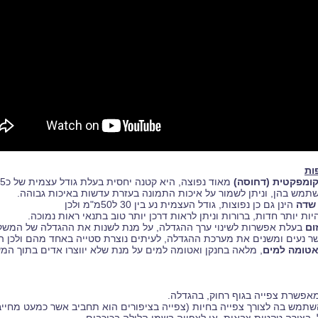
ות
ומפקטית (דחוסה)
מאוד נפוצה, היא קטנה יחסית בעלת גודל עצמית של כ10-25 ממ וכושר הגדלה בין 7-10.
שתמש בהן, וניתן לשמור על איכות התמונה בעזרת עדשות באיכות גבוהה.
שדה
הינן גם כן נפוצות, גודל העצמית נע בין 30 ל50מ"מ ולכן
יות יותר חדות, ברורות וניתן לראות דרכן יותר טוב בתנאי ראות נמוכה.
ום
בעלת אפשרות לשינוי ערך ההגדלה, על מנת לשנות את ההגדלה של המשק
נעים ומשנים את מערכת ההגדלה, לעיתים נוצרת סטייה באחד מהם ולכן היא
טומה למים
, מלאה בחנקן ואטומה למים על מנת שלא יווצרו אדים בתוך המשק
פשרת צפייה בגוף רחוק, בהגדלה.
השתמש בה לצורך צפייה בחיות (צפייה בציפורים הוא תחביב אשר כמעט מחיי