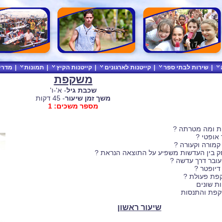
|
שירות לבתי ספר
|
קייטנות לארגונים
|
קייטנות הקיץ
|
תמונות
|
מדרי
משקפת
שכבת גיל
- א'-ו'
משך זמן שיעור
- 45 דקות
מספר משכים: 1
 ומה מטרתה ?
אופטי ?
מורה וקעורה ?
ק בין העדשות משפיע על התוצאה הנראת ?
עובר דרך עדשה ?
דיופטר ?
פת פעולת ?
ת שונים
קפת והתנסות
שיעור ראשון