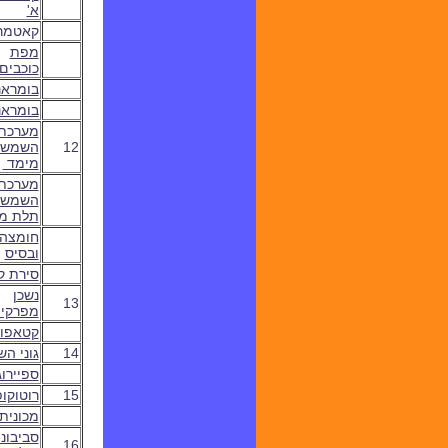
א'
קאטמרא
מפת
כוכבים
בומראנ
בומראנג
מערכת
12
השמש 
מימד
מערכת
השמש 
תלת מ
חומצה
ובסיס
סירת ק
נשכן
13
מפרקי
קטאפו
14
גוני הש
ספיירו
15
רוטוקו
מכונית 
סביבוני
16