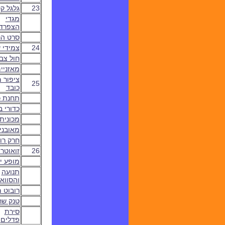
23
ג
לגל ק
מגדי
הצפרד
סרט ה
24
צמידי 
חול צבע
מאזניי
ציפור 
25
כובד
תחנת כ
כדורי ב
מכונית
מאובני
חרק רוב
26
זואוטרו
מופע י
תנועה
והסווא
רובוט 
טנק שר
סירת
פדלים