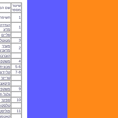
שיעור
שם המ
מספר
1
חשיפה
הגדרה 
1
מדע
סליים
3
מטוטל
מ
ערך
2
מדענים
הוברבו
4
משקפת
5-6
מכונית
7-8
קליידו
טריינר
פיקאצו
9
משקפי R
גלגל ת
10
ספינר
טלסקופ
11
פוליסט
קאטמר