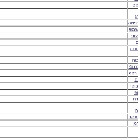
סם
ע
נפשה
שמש
וני
ם
מרכז
וח
רנולי
 רחף
ם
וטי
פ
רח
ה
מרקד
מן