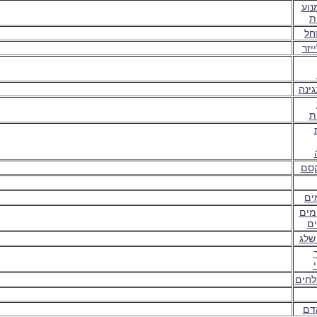
נוע
ת
חל
יזר
גינה
ת
קסם
ים
מים
ם
שלג
לחים
דם