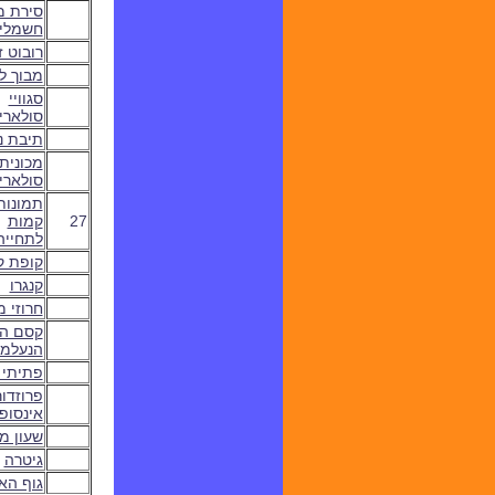
סירת מ
חשמלי
רובוט ז
מבוך לי
סגוויי
סולארי
תיבת נ
מכונית
סולארי
תמונות
27
קמות
לתחייה
קופת 
קנגרו
חרוזי מ
קסם ה
הנעלמי
פתיתי 
פרוזדור
אינסופי
שעון מ
גיטרה
גוף הא