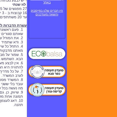
- יש לבצע נוכחות
באתר
לוז שנתי
27
מפגשים של 45 דקות
היו חברים שלנו בפייסבוק
16 קבוצות ב - 3 ימים , כיתות ב'-ג'
והשארו מעודכנים
עד 20 משתתפים בקבוצה = 320 תלמידים
עשרת הדברות לש
1. פעם ראשונ
שאתם סגורים ע
2. את המודל שבנית, קח אתך לכל תחילת שיעור - להצגת הפעילות. תמונה שווה אלף מילים, תחשוב כמה מודל שווה.
3. ודא שתמיד תהיה באמתחתך תכנית פעולה וציוד נגיש למערך נוסף. אין לדעת מה ישתבש.
4. התחל כל ש
מאתנו מדבקות 
5. שמור על מבנה של שיעור: הצגת השיעור, בנייה
הבא. השתמש בל
6. אין לבצע מ
להתוויה היא הנכ
7. על כל מדרי
לערב המשרד.
8. המשרד מספ
עובד בלי ששני 
מה נעשה בכל ש
9. שיווק, כן.
תמונה אחת מק
10. דאג לעצ
תהנה.