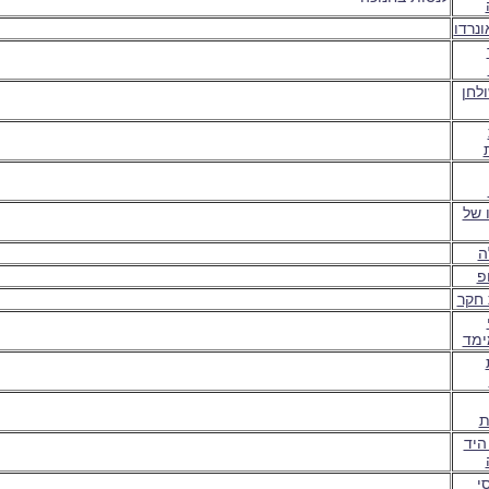
ונרדו
לחן
 של
ה
פ
חקר
ימד
ת
היד
סי