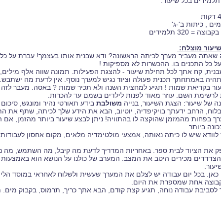
 תלמידים בכל שיעור.
יעור מוצלח:
ה שאתה מעביר מערך לכיתה הראשונה? ודא שבנית אותו בעצמך! עברת על כ
ל כל התכנים בו. ההכשרות לא מספיקות !
יעור בקריאת שמות ! תגיע למחצית השנה ולא תכיר שמות ? באסה. מעבר לזה 
לרשימת השם. עוזר מאוד לפנות לילדים בשמם עד להכרות.
משולבת
בידע תאורטי נהיר ומונגש, סיכום 
וח, הרחב ידעתך בויקיפדיה, יוטיוב, הבא את הידע שלך לכיתה, שתף את הת
ערך בפחות מהמזמן שהוקצה לו בהתוויה! ניתן לבצע שיעור ביותר מהזמן, אם
ונה ביותר.
ך לוודא שיש לו כיתה נאותה, אמצעי מולטימדיה מלאים, מקום אחסון לעבודות
ק את הציוד לבית ספר. באחריות המדריך לדעת מה קיבל, מה השתמש, מה נשא
הצדדדים מכירים היטב את המצב. המערב של כולנו על הנושא הוא באמצעות ט
יעור.
 גם כאן. בכל יום עבודה יש לצלם את המערך שעשית ולשלוח לאחראי במוסד הל
בוצה אחת שמספרת את היום.
מך לסביבת עבודה נוחה, תגיע קצת קודם, הבא אתך כריך, תרמוס, בקבוק מים