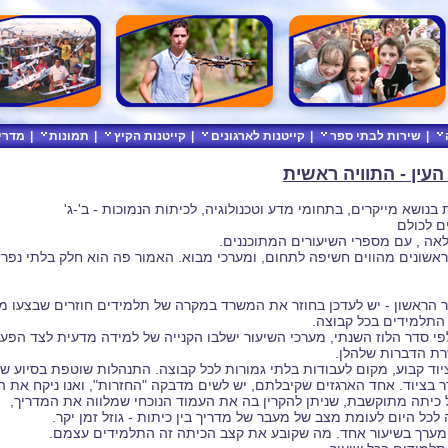
|
שירות לבתי ספר
|
קייטנות לארגונים
|
קייטנות הקיץ
|
תמונות
|
מדרי
נושא מייקרים, בתחומי מדע וטכנולוגיה, לכיתות הנמוכות - ב'-ג'
ים לכולם
אה , עם מספרי השיעורים המתוכננים.
אשונים מהווים חשיפה לתחום, ומערכי מבוא. האמור פה הוא חלק בלתי נפ
ר הראשון - יש לעדכן בחוזר את המשרד במקרה של תלמידים חוזרים שבצעו מ
התלמידים בכל קבוצה.
פי סדר הלוז השנתי, מערכי השיעור ישלבו הקנייה של למידה מדעית לצד הפעי
שרת הדברות שלהלן.
ציוד קבוע, מקום לעבודות בלתי גמורות לכל קבוצה. התנהלות שוטפת בסיוע של
ר בציוד. אחד הארגזים שקיבלתם, יש לשים מדבקה "החזרות", ואנו ניקח את 
ל כיתה מתוקשבת, שניתן להקרין בה את העמוד הנוכחי שמלווה את המדריך,
 לכל היום לעומת מצב של מעבר של מדריך בין כיתות - גוזל זמן יקר.
ם מערך בשיעור אחד. מה שקובע את קצב הכיתה זה התלמידים עצמם.