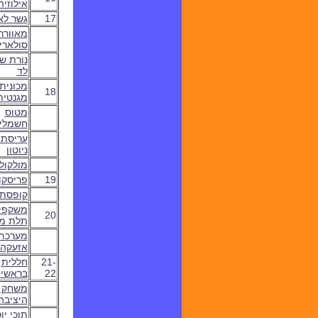
אילוזיה
17
גשר לא
מאוורר
סולארי
נורת שו
לד
מכונית
18
מגנטית
מטוס
חשמלי
עריסתו
ניוטון
מולקול
19
פריסקו
קופסת 
משקפי
20
תלת מ
מערכת
אזעקה
21-
חללית
22
בראשי
משחק 
היציבה
תוכי יו