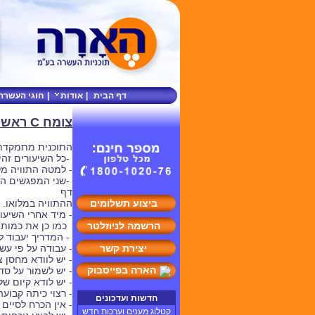
דף הבית
|
אודות
|
חוגי העשרה
צומח C ראש העין - התוויה ראשית
התוכנית מתמקדת ב
-כל השיעורים זה
- למטה התוויה מל
-שני המפגשים הר
דף
ביצוע תשלומים
ההתוויה במלואו.
- מיד אחרי השיעו
הרשמה לניוזלטר
כמו כן את כמות 
- המדריך יעבוד ל
יצירת קשר
- עבודה על פי ע
- יש לוודא מחסן 
הארה בפייסבוק
- יש לשמור על סד
- יש לודא קיום ש
- רצוי כיתה קבועה
חדשות ועדכונים
- אין הכרח לסיי
קטלוג מענים וערכות חדש