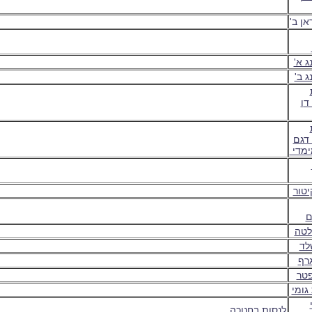
ן ב'
ג א'
 ב'
ד
ו
דגם
ימדי
יטור
ם
לטה
לד
גרף
פטר
גומי
לנסות בחנוכה