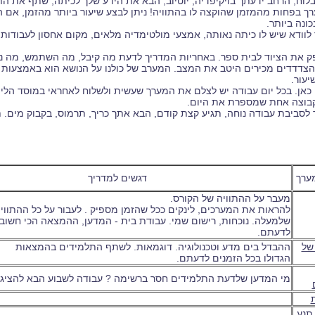
וח, הרחב ידעתך בויקיפדיה, יוטיוב, הבא את הידע שלך לכיתה, שתף את הת
ערך בפחות מהמזמן שהוקצה לו בהתוויה! ניתן לבצע שיעור ביותר מהזמן, אם
ונה ביותר.
ך לוודא שיש לו כיתה נאותה, אמצעי מולטימדיה מלאים, מקום אחסון לעבודות
ק את הציוד לבית ספר. באחריות המדריך לדעת מה קיבל, מה השתמש, מה נשא
הצדדדים מכירים היטב את המצב. המערב של כולנו על הנושא הוא באמצעות ט
יעור.
 גם כאן. בכל יום עבודה יש לצלם את המערך שעשית ולשלוח לאחראי במוסד הל
בוצה אחת שמספרת את היום.
מך לסביבת עבודה נוחה, תגיע קצת קודם, הבא אתך כריך, תרמוס, בקבוק מים
ערך
דגשים למדריך
מעבר על ההתוויה של הקורס.
להראות את המערכים, לינקים ככל שהזמן מספיק . לעבור על כל ההתווי
שלמעלה. נוכחות, רישום שמי. עבודת בית - המדען, ההמצאה הכי חשוב
לדעתם.
של
ההבדל בים מדע וטכנולוגיה. דוגמאות. לשתף התלמידים בהמצאות
הגדולו בכל הזמנים לדעתם.
מי המדען שלדעת התלמידים חסר ברשימה ? עבודה לשבוע הבא להציג 
תנע