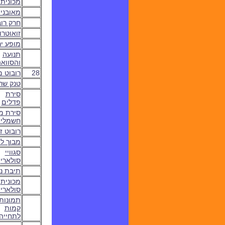
מכונית
מאובני
חרק רוב
זואוטרו
מופע י
תנועה
והסווא
28
רובוט 
טנק שר
סירת
פדלים
סירת מ
חשמלי
רובוט ז
מבוך לי
סגוויי
סולארי
תיבת נג
מכונית
סולארי
תמונות
קמות
לתחייה