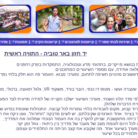
|
שירות לבתי ספר
|
קייטנות לארגונים
|
קייטנות הקיץ
|
תמונות
|
מדרי
יד חזון באר טוביה - התוויה ראשית
בנושא מייקרים, בתחומי מדע וטכנולוגיה, התמקדות בפרק רחפנים
לאה אחידה, עם מספרי השיעורים המתוכננים.
אשונים מהווים חשיפה לתחום, ומערכי מבוא. האמור פה הוא חלק בלתי נפ
- כיתות ו' היו שנה שעברה ועשו - מטוס דו כנפי, 
פי סדר הלוז השנתי, מערכי השיעור ישלבו הקנייה של למידה מדעית לצד הפעי
שרת הדברות שלהלן.
ציוד קבוע, מקום לעבודות בלתי גמורות לכל קבוצה. התנהלות שוטפת בסיוע של
ר בציוד. אחד הארגזים שקיבלתם, יש לשים מדבקה "החזרות", ואנו ניקח את 
ל כיתה מתוקשבת, שניתן להקרין בה את העמוד הנוכחי שמלווה את המדריך,
 לכל היום לעומת מצב של מעבר של מדריך בין כיתות - גוזל זמן יקר.
ם מערך בשיעור אחד. מה שקובע את קצב הכיתה זה התלמידים עצמם.
 תלמידים בכל שיעור.