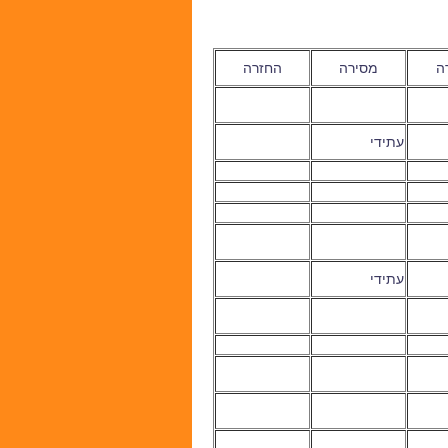
ה
מסירה
החזרה
עתידי
עתידי