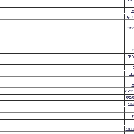
פ
חקר
מד
יד
י
סם
ע
פשה
שמש
וני
ת
נולי