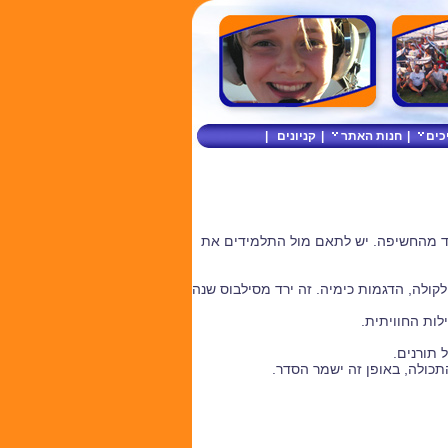
כים
|
חנות האתר
|
קניונים
|
רד מהחשיפה. יש לתאם מול התלמידים את
הובר בורד, משקפי VR, גלגל תאוצה, ברנולי, מולקולה, הדגמות כימיה. זה ירד מסילבוס שנה
לות החוויתית.
 תורנים.
התכולה, באופן זה ישמר הסדר.