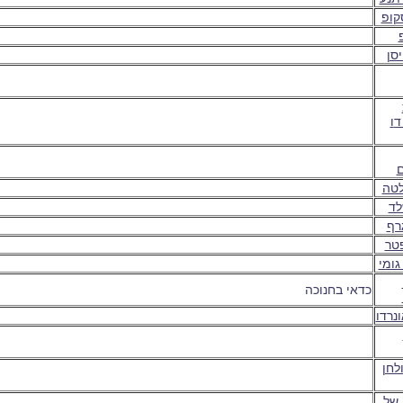
קופ
סן
ד
ו
טה
לד
רף
פטר
גומי
כדאי בחנוכה
נרדו
לחן
 של