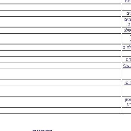
סם
ים
ים
ם
שלג
לחים
דם
 שלי
וטי
טון
יג