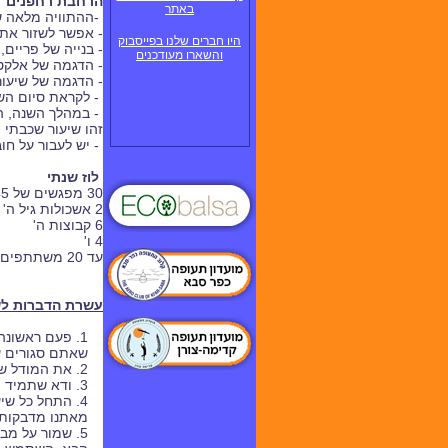
הרחבת רחפנים
באתר
-ההתוויה מלאה שי
- אפשר לשזור את 
היו חברים שלנו בפייסבוק
- בנייה של פריים, ללא
והשארו מעודכנים
- הדגמה של אלקטר
- הדגמה של שיעו
-
לקראת סיום הש
-
במהלך השנה, ה
זהו שיעור שכבתי ו
- יש לעבור על חו
לוז שנתי
30
מפגשים של 45 דקות
2 אשכולות גיל ה' , ו'
6 קבוצות ה'
4 ו'
עד 20 משתתפים בקבוצה
עשרת הדברות לש
1. פעם ראשונ
שאתם סגורים ע
2. את המודל שבנית, קח אתך לכל תחילת שיעור - להצגת הפעילות. תמונה שווה אלף מילים, תחשוב כמה מודל שווה.
3. ודא שתמיד תהיה באמתחתך תכנית פעולה וציוד נגיש למערך נוסף. אין לדעת מה ישתבש.
4. התחל כל ש
מאתנו מדבקות 
5. שמור על מבנה של שיעור: הצגת השיעור, בנייה