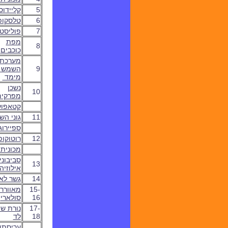
5
קליידוס
6
טלסקופ
7
פוליסטי
מפת
8
כוכבים
מערכת
9
השמש 
מימד
נשכן
10
מפרקים
קטאפול
11
גוני הש
ספיירוג
12
רוטוקו
מכונית 
סביבוני
13
אילוזיה
14
גשר לאו
15-
מאוורר
16
סולארי
17-
נורת שו
18
לד
עריסתו