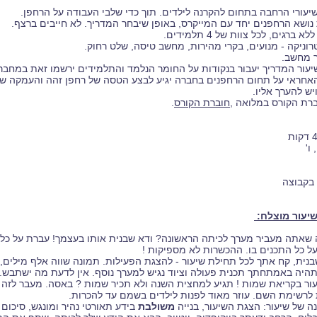
עורי הרחבה בתחום להקרנה לילדים. תוך כדי שלבי העבודה על הרחפן.
נושא הרחפנים יחד עם המייקרס, באופן שיבחר המדריך. לא חייבים ברצף.
 ברגים, לכל צוות של 4 תלמידים.
וניקה - מנועים, בקרי מהירות, מחשב טיסה, שלט רחוק.
ר מחשב.
יעור המדריך יעבור בנקודות על החומר הנלמד והתלמידים ירשמו זאת במחב
אחראי על תחום הרחפנים בחברה יגיע לבצע הטסה של רחפן זהה והעמקה ש
יש להערך אליו.
ברת הקורס במלואה
,
חוברת הקורס
.
יעור מוצלח:
ה שאתה מעביר מערך לכיתה הראשונה? ודא שבנית אותו בעצמך! עברת על כ
ל כל התכנים בו. ההכשרות לא מספיקות !
יעור בקריאת שמות ! תגיע למחצית השנה ולא תכיר שמות ? באסה. מעבר לזה 
לרשימת השם. עוזר מאוד לפנות לילדים בשמם עד להכרות.
משולבת
בידע תאורטי נהיר ומונגש, סיכום 