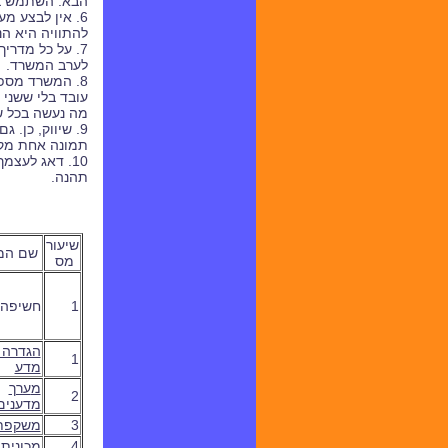
הבא. השתמש בל
6. אין לבצע מ
להתוויה היא הנכ
7. על כל מדרי
לערב המשרד.
8. המשרד מספ
עובד בלי ששני 
מה נעשה בכל ש
9. שיווק, כן.
תמונה אחת מק
10. דאג לעצ
תהנה.
שיעור
שם המ
מס
1
חשיפה
הגדרה 
1
מדע
מ
ערך
2
מדענים
3
משקפת
4
מכונית 