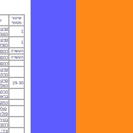
שיעור
ש
מספר
סרטו
1
הטורנ
סרטון
1
השיל
העשרה
רחפני
העשרה
רחפנ
רחפנ
סרטון
הרחפ
סרטון
29-30
האלק
הרחב
בראש
התקנ
סולל
פולי
בטיח
רחפן
צירי 