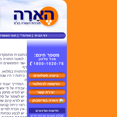
דף הבית
|
אודות
|
חוגי העשרה
התוכנית מתמקדת 
- למטה התוויה מ
-שני המפגשים הר
דף
ההתוויה במלואו.
ביצוע תשלומים
זו.
הרשמה לניוזלטר
- המדריך יעבוד ל
- עבודה על פי ע
יצירת קשר
- יש לוודא מחסן 
- יש לשמור על סד
הארה בפייסבוק
- יש לודא קיום ש
- רצוי כיתה קבועה
- אין הכרח לסיי
חדשות ועדכונים
- יש לבצע נוכחות
קטלוג מענים וערכות חדש