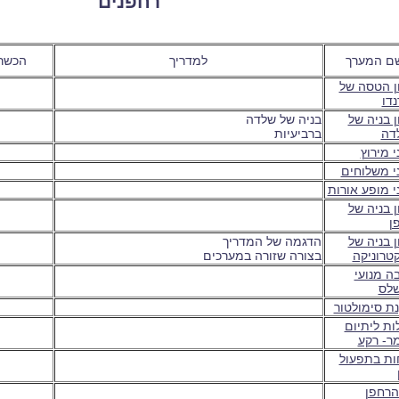
רחפנים
ם המערך
למדריך
הכשר
ן הטסה של
דו
 בניה של
בניה של שלדה
דה
ברביעיות
 מירוץ
י משלוחים
י מופע אורות
 בניה של
ן
 בניה של
הדגמה של המדריך
טרוניקה
בצורה שזורה במערכים
ה מנועי
לס
ת סימולטור
ות ליתיום
מר- רקע
ות בתפעול
הרחפן