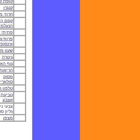
קופת ק
קנגרו
חרוזי מ
קסם המ
הנעלמי
פתיתי 
פרוזדור
אינסופי
שעון מ
גיטרה
גוף הא
הריאות
מסוק
סולארי
טלפון ח
טביעת
אצבע
צבעי ניו
גליון סר
מצפן