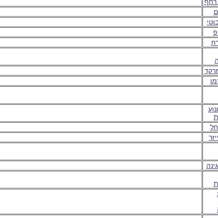
 רחף
ם
וטי
פ
רח
ה
מרקד
מן
נוע
ת
חל
יזר
ינה
ת