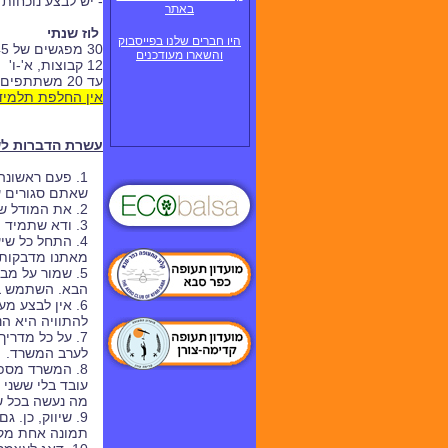
- יש לבצע נוכחות
באתר
לוז שנתי
היו חברים שלנו בפייסבוק
30
מפגשים של 45 דקות
והשארו מעודכנים
12 קבוצות, א'-ו'
עד 20 משתתפים בקבוצה = עד 240 ילד
אין החלפת תלמי
עשרת הדברות לש
1. פעם ראשונ
שאתם סגורים ע
2. את המודל שבנית, קח אתך לכל תחילת שיעור - להצגת הפעילות. תמונה שווה אלף מילים, תחשוב כמה מודל שווה.
3. ודא שתמיד תהיה באמתחתך תכנית פעולה וציוד נגיש למערך נוסף. אין לדעת מה ישתבש.
4. התחל כל ש
מאתנו מדבקות 
5. שמור על מבנה של שיעור: הצגת השיעור, בנייה
הבא. השתמש בל
6. אין לבצע מ
להתוויה היא הנכ
7. על כל מדרי
לערב המשרד.
8. המשרד מספ
עובד בלי ששני 
מה נעשה בכל ש
9. שיווק, כן.
תמונה אחת מק