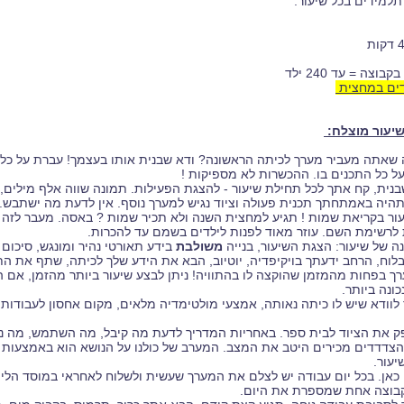
 תלמידים בכל שיעור.
דים במחצית
יעור מוצלח:
ה שאתה מעביר מערך לכיתה הראשונה? ודא שבנית אותו בעצמך! עברת על כ
ל כל התכנים בו. ההכשרות לא מספיקות !
יעור בקריאת שמות ! תגיע למחצית השנה ולא תכיר שמות ? באסה. מעבר לזה 
לרשימת השם. עוזר מאוד לפנות לילדים בשמם עד להכרות.
משולבת
בידע תאורטי נהיר ומונגש, סיכום 
וח, הרחב ידעתך בויקיפדיה, יוטיוב, הבא את הידע שלך לכיתה, שתף את הת
ערך בפחות מהמזמן שהוקצה לו בהתוויה! ניתן לבצע שיעור ביותר מהזמן, אם
ונה ביותר.
ך לוודא שיש לו כיתה נאותה, אמצעי מולטימדיה מלאים, מקום אחסון לעבודות
ק את הציוד לבית ספר. באחריות המדריך לדעת מה קיבל, מה השתמש, מה נשא
הצדדדים מכירים היטב את המצב. המערב של כולנו על הנושא הוא באמצעות ט
יעור.
 גם כאן. בכל יום עבודה יש לצלם את המערך שעשית ולשלוח לאחראי במוסד הל
בוצה אחת שמספרת את היום.