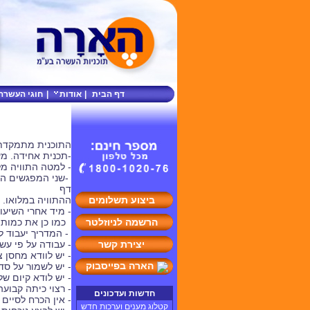
דף הבית
|
אודות
|
חוגי העשרה
התוכנית מתמקדת ב
-תכנית אחידה. מ
- למטה התוויה מ
-שני המפגשים הר
דף
ביצוע תשלומים
ההתוויה במלואו.
- מיד אחרי השיעו
הרשמה לניוזלטר
כמו כן את כמות 
- המדריך יעבוד ל
יצירת קשר
- עבודה על פי ע
- יש לוודא מחסן 
הארה בפייסבוק
- יש לשמור על סד
- יש לודא קיום ש
- רצוי כיתה קבועה
חדשות ועדכונים
- אין הכרח לסיי
קטלוג מענים וערכות חדש