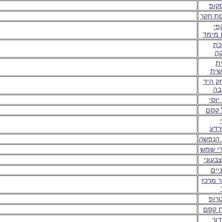
קופ
ת חקר
פי
 מימד
כת
ה
ת
שית
 היד
בה
יוסי
 קסם
רדע
 הנפשה
י שמש
צבעוני
יים
ר מרכז
טרופ
 קסם
דור