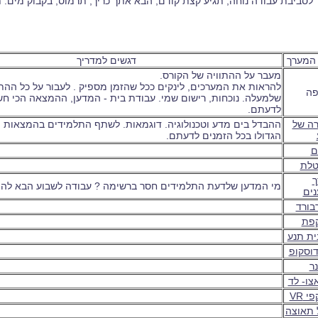
מך לסביבת עבודה נוחה, תגיע קצת קודם, הבא אתך כריך, תרמוס, בקבוק מים
המערך
דגשים למדריך
מעבר על ההתוויה של הקורס.
להראות את המערכים, לינקים ככל שהזמן מספיק . לעבור על כל ההתו
פה
שלמעלה. נוכחות, רישום שמי. עבודת בית - המדען, ההמצאה הכי חש
לדעתם.
ה של
ההבדל בים מדע וטכנולוגיה. דוגמאות. לשתף התלמידים בהמצאות
הגדולו בכל הזמנים לדעתם.
ם
טלת
ך
מי המדען שלדעת התלמידים חסר ברשימה ? עבודה לשבוע הבא להצ
ים
בורד
פת
ית תנע
דוסקופ
נר
צו- לד
 VR
 תאוצה