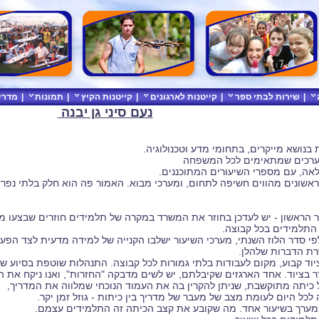
|
שירות לבתי ספר
|
קייטנות לארגונים
|
קייטנות הקיץ
|
תמונות
|
מדרי
נעם סיני גן יבנה
נושא מייקרים, בתחומי מדע וטכנולוגיה.
ערכים שמתאימים לכל המשפחה
לאה, עם מספרי השיעורים המתוכננים.
אשונים מהווים חשיפה לתחום, ומערכי מבוא. האמור פה הוא חלק בלתי נפ
ר הראשון - יש לעדכן בחוזר את המשרד במקרה של תלמידים חוזרים שבצעו מ
התלמידים בכל קבוצה.
פי סדר הלוז השנתי, מערכי השיעור ישלבו הקנייה של למידה מדעית לצד הפעי
שרת הדברות שלהלן.
ציוד קבוע, מקום לעבודות בלתי גמורות לכל קבוצה. התנהלות שוטפת בסיוע של
ר בציוד. אחד הארגזים שקיבלתם, יש לשים מדבקה "החזרות", ואנו ניקח את 
ל כיתה מתוקשבת, שניתן להקרין בה את העמוד הנוכחי שמלווה את המדריך,
 לכל היום לעומת מצב של מעבר של מדריך בין כיתות - גוזל זמן יקר.
ם מערך בשיעור אחד. מה שקובע את קצב הכיתה זה התלמידים עצמם.