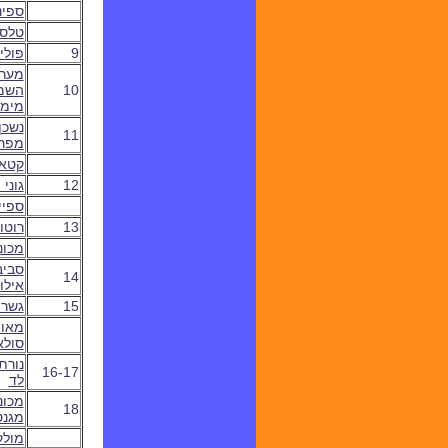
ספינ
טלסק
9
פולי
מער
10
השמ
מימ
נשכן
11
מפר
קטא
12
גוני
ספיי
13
רוטו
מכונ
סביב
14
אילו
15
גשר 
מאוו
סולא
נורת
16-17
לד
מכונ
18
מגנט
מולק