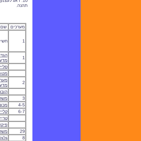
10. דאג לעצ
תהנה.
מערכים
שם 
1
חשי
הגדר
1
מדע
סליי
מטו
מ
ער
2
מדענ
הובר
3
משק
4-5
מכונ
6-7
קליי
טריי
פיקא
29
משקפי
8
גלגל