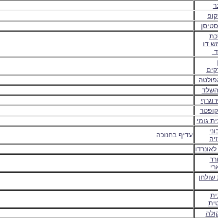
ר
ופ
סטיסן
כת
ש ד
ו
ד
קים
פולטה
 השלד
רוגרף
קופטר
ית גומי
וני
עדיף בחנוכה
זיה
לאונרדו
רר
רי
 שולחן
ית
ית
ולה