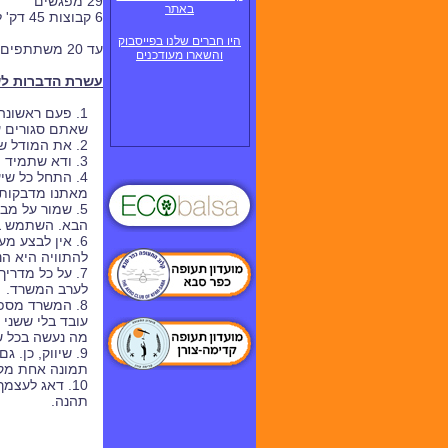
29 מפגשים
באתר
6 קבוצות 45 דק' לקבוצה
היו חברים שלנו בפייסבוק
עד 20 משתתפים בקבוצה וסך של 81 תלמידים בסך הקבוצות יחד
והשארו מעודכנים
עשרת הדברות לש
1. פעם ראשונ
שאתם סגורים ע
2. את המודל שבנית, קח אתך לכל תחילת שיעור - להצגת הפעילות. תמונה שווה אלף מילים, תחשוב כמה מודל שווה.
3. ודא שתמיד תהיה באמתחתך תכנית פעולה וציוד נגיש למערך נוסף. אין לדעת מה ישתבש.
4. התחל כל ש
מאתנו מדבקות 
5. שמור על מבנה של שיעור: הצגת השיעור, בנייה
הבא. השתמש בל
6. אין לבצע מ
להתוויה היא הנכ
7. על כל מדרי
לערב המשרד.
8. המשרד מספ
עובד בלי ששני 
מה נעשה בכל ש
9. שיווק, כן.
תמונה אחת מק
10. דאג לעצ
תהנה.