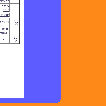
בראשי
ציפור 
כובד
תחנת כ
26-
כדורי ב
27
תנועה
והסווא
28-
רובוט 
29