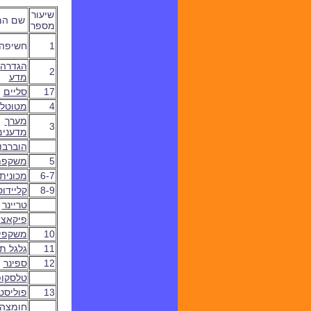
שיעור
שם המ
מספר
1
חשיפה
הגדרה 
2
מדע
17
סליים
4
מטוטל
מ
ערך
3
מדענים
הוברבו
5
משקפת
6-7
מכונית
8-9
קליידו
טריינר
פיקאצו
10
משקפי R
11
גלגל ת
12
ספינר
טלסקופ
13
פוליסט
חומצה