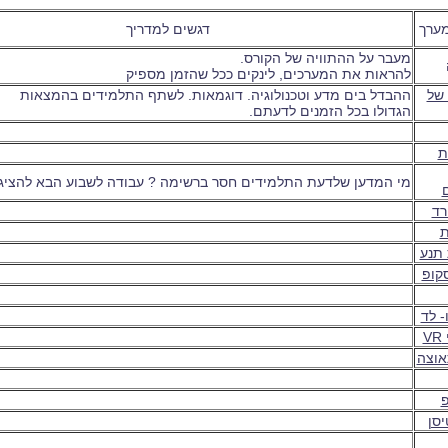
ערך
דגשים למדריך
מעבר על ההתוויה של הקורס.
להראות את המערכים, לינקים ככל שהזמן מספיק
של
ההבדל בים מדע וטכנולוגיה. דוגמאות. לשתף התלמידים בהמצאות
הגדולו בכל הזמנים לדעתם.
ת
מי המדען שלדעת התלמידים חסר ברשימה ? עבודה לשבוע הבא להציג
רד
 תנע
סקופ
- לד
V
אוצה
יסן