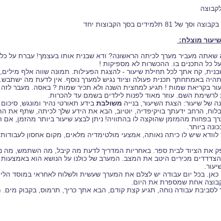
יעור מוצלח:
ה שאתה מעביר מערך לכיתה הראשונה? ודא שבנית אותו בעצמך! עברת על כ
ל כל התכנים בו. ההכשרות לא מספיקות !
יעור בקריאת שמות ! תגיע למחצית השנה ולא תכיר שמות ? באסה. מעבר לזה 
לרשימת השם. עוזר מאוד לפנות לילדים בשמם עד להכרות.
משולבת
בידע תאורטי נהיר ומונגש, סיכום 
וח, הרחב ידעתך בויקיפדיה, יוטיוב, הבא את הידע שלך לכיתה, שתף את הת
ערך בפחות מהמזמן שהוקצה לו בהתוויה! ניתן לבצע שיעור ביותר מהזמן, אם
ונה ביותר.
ך לוודא שיש לו כיתה נאותה, אמצעי מולטימדיה מלאים, מקום אחסון לעבודות
ק את הציוד לבית ספר. באחריות המדריך לדעת מה קיבל, מה השתמש, מה נשא
הצדדדים מכירים היטב את המצב. המערב של כולנו על הנושא הוא באמצעות ט
יעור.
 גם כאן. בכל יום עבודה יש לצלם את המערך שעשית ולשלוח לאחראי במוסד הל
בוצה אחת שמספרת את היום.
מך לסביבת עבודה נוחה, תגיע קצת קודם, הבא אתך כריך, תרמוס, בקבוק מים