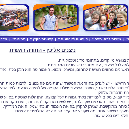
|
שירות לבתי ספר
|
קייטנות לארגונים
|
קייטנות הקיץ
|
תמונות
|
מדרי
ניצנים אליכין - התוויה ראשית
נושא מייקרים, בתחומי מדע וטכנולוגיה.
אה לכל שיעור , עם מספרי השיעורים המתוכננים.
אשונים מהווים חשיפה לתחום, ומערכי מבוא. האמור פה הוא חלק בלתי נפ
ר הראשון - יש לעדכן בחוזר את המשרד שהנתונים פה נכונים. לרבות כמות ה
פי סדר הלוז השנתי, מערכי השיעור ישלבו הקנייה של למידה מדעית לצד הפעי
שרת הדברות שלהלן.
ציוד קבוע, מקום לעבודות בלתי גמורות לכל קבוצה. התנהלות שוטפת בסיוע של
ר בציוד. אחד הארגזים שקיבלתם, יש לשים מדבקה "החזרות", ואנו ניקח את 
ל כיתה מתוקשבת, שניתן להקרין בה את העמוד הנוכחי שמלווה את המדריך,
ם מערך בשיעור אחד. מה שקובע את קצב הכיתה זה התלמידים עצמם.
 תלמידים בכל שיעור.