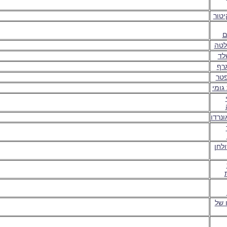
יטור
ם
לטה
לד
גרף
פטר
גומי
ונרדו
לחן
 של