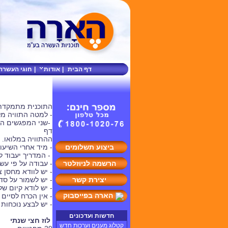
דף הבית
|
אודות
|
חוגי העשרה
התוכנית מתמקדת ב
- למטה התוויה מל
-שני המפגשים הר
דף
ההתוויה במלואו.
ביצוע תשלומים
- מיד אחרי השיעו
- המדריך יעבוד ל
הרשמה לניוזלטר
- עבודה על פי ע
- יש לוודא מחסן 
יצירת קשר
- יש לשמור על סד
- יש לודא קיום ש
הארה בפייסבוק
- אין הכרח לסיי
- יש לבצע נוכחות
חדשות ועדכונים
לוז חצי שנתי
קטלוג מענים וערכות חדש