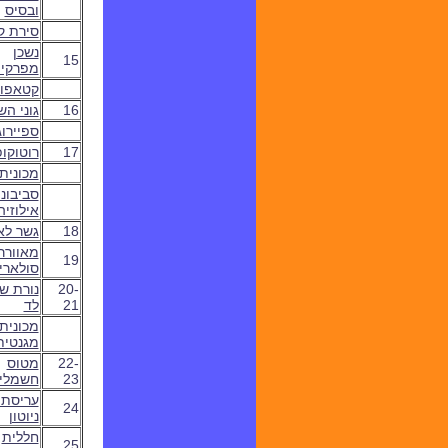
ובסיס
סירת ק
נשכן
15
מפרקי
קטאפו
16
גוני הש
ספיירו
17
רוטוקו
מכונית 
סביבוני
אילוזיה
18
גשר לא
מאוורר
19
סולארי
20-
נורת שו
21
לד
מכונית
מגנטית
22-
מטוס
23
חשמלי
עריסתו
24
ניוטון
חללית
25