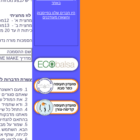
- יש לבצע נוכחות
באתר
היו חברים שלנו בפייסבוק
לוז מחציתי
והשארו מעודכנים
מחצית א' - 12
מפגשי
מחצית ב' - 13
מפגשים
כיתות ז/ עד 20 משתתפים בקבוצה
הסמכות מורה נדרש
שם ההסמכה
מדריך WE MAKE
עשרת הדברות לש
1. פעם ראשונ
שאתם סגורים ע
2. את המודל שבנית, קח אתך לכל תחילת שיעור - להצגת הפעילות. תמונה שווה אלף מילים, תחשוב כמה מודל שווה.
3. ודא שתמיד תהיה באמתחתך תכנית פעולה וציוד נגיש למערך נוסף. אין לדעת מה ישתבש.
4. התחל כל ש
מאתנו מדבקות 
בהתאם להנחיות
5. שמור על מבנה של שיעור: הצגת השיעור, בנייה
הבא. השתמש בל
לכיתה, שתף את
6. אין לבצע מ