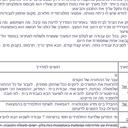
כונה ביותר. לכל מערך יש את כמות המשכים שעליו הוא מבוסס והמלצתנו לתו
ת ותקל עליך את התכנון והביצוע.
ך לוודא שיש לו כיתה נאותה, אמצעי מולטימדיה מלאים, מקום אחסון לעבודות
ק את הציוד לבית ספר. באחריות המדריך לדעת מה קיבל, מה השתמש, מה נשא
הצדדדים מכירים היטב את המצב. המערב של כולנו על הנושא הוא באמצעות ט
יעור.
 גם כאן. בכל יום עבודה יש לצלם את המערך שעשית ולשלוח לאחראי במוסד הל
בוצה אחת שמספרת את היום.
מך לסביבת עבודה נוחה, תגיע קצת קודם, הבא אתך כריך, תרמוס, בקבוק מים
ערך
דגשים למדריך
מ
עבר על ההתוויה של הקורס.
להראות את המערכים, לינקים ככל שהזמן מספיק . לעבור על כל ההתווי
של
שלמעלה. נוכחות, רישום שמי. עבודת בית - המדען, ההמצאה הכי חשוב
בהיסטוריה לדעתם. להביא א זה לשיעור הבא כעבודת בית - לא חובה
להסביר מה זה מייקינג.
של
ההבדל בים מדע וטכנולוגיה. דוגמאות. לשתף התלמידים בהמצאות
הגדולו בכל הזמנים לדעתם.
מי המדען שלדעת התלמידים חסר ברשימה ? עבודה לשבוע הבא להציג
מכונית עץ מדהימה שנוסעת באמצעות כוח בלון. ישום פעולה ותגובה, ה
 תנע