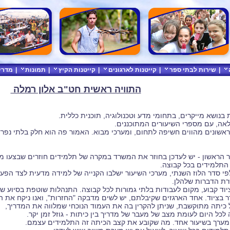
|
שירות לבתי ספר
|
קייטנות לארגונים
|
קייטנות הקיץ
|
תמונות
|
מדרי
התוויה ראשית חט"ב אלון רמלה
נושא מייקרים, בתחומי מדע וטכנולוגיה, תוכנית כללית.
לאה, עם מספרי השיעורים המתוכננים.
אשונים מהווים חשיפה לתחום, ומערכי מבוא. האמור פה הוא חלק בלתי נפ
ר הראשון - יש לעדכן בחוזר את המשרד במקרה של תלמידים חוזרים שבצעו מ
התלמידים בכל קבוצה.
פי סדר הלוז השנתי, מערכי השיעור ישלבו הקנייה של למידה מדעית לצד הפעי
שרת הדברות שלהלן.
ציוד קבוע, מקום לעבודות בלתי גמורות לכל קבוצה. התנהלות שוטפת בסיוע של
ר בציוד. אחד הארגזים שקיבלתם, יש לשים מדבקה "החזרות", ואנו ניקח את 
ל כיתה מתוקשבת, שניתן להקרין בה את העמוד הנוכחי שמלווה את המדריך,
 לכל היום לעומת מצב של מעבר של מדריך בין כיתות - גוזל זמן יקר.
ם מערך בשיעור אחד. מה שקובע את קצב הכיתה זה התלמידים עצמם.