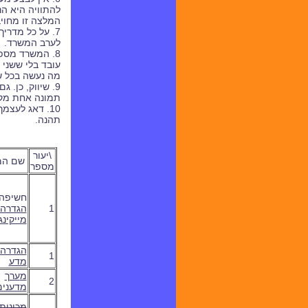
להתוויה היא הנ
המלצה זו מחויב
7. על כל מדרי
לערב המשרד.
8. המשרד מספ
עובד בלי ששני 
מה נעשה בכל ש
9. שיווק, כן.
תמונה אחת מק
10. דאג לעצ
תהנה.
\יעור
שם המ
מספר
חשיפה
1
הגדרה 
מייקינג
הגדרה 
1
מדע
מ
ערך
2
מדענים
מכונית