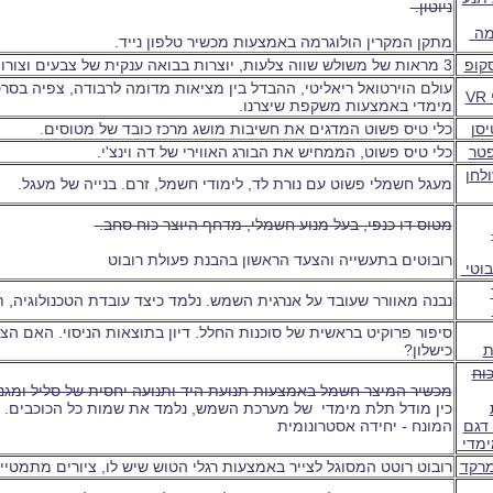
ניוטון.
מה
מתקן המקרין הולוגרמה באמצעות מכשיר טלפון נייד.
סקופ
3 מראות של משולש שווה צלעות, יוצרות בבואה ענקית של צבעים וצורות.
עולם הוירטואל ריאליטי, ההבדל בין מציאות מדומה לרבודה, צפיה בסר
V
מימדי באמצעות משקפת שיצרנו.
יסן
כלי טיס פשוט המדגים את חשיבות מושג מרכז כובד של מטוסים.
פטר
כלי טיס פשוט, הממחיש את הבורג האווירי של דה וינצ'י.
לחן
מעגל חשמלי פשוט עם נורת לד, לימודי חשמל, זרם. בנייה של מעגל.
מטוס דו כנפי, בעל מנוע חשמלי, מדחף היוצר כוח סחב.
רובוטים בתעשייה והצעד הראשון בהבנת פעולת רובוט
בוטי
נבנה מאוורר שעובד על אנרגית השמש. נלמד כיצד עובדת הטכנולוגיה, ת
סיפור פרוקיט בראשית של סוכנות החלל. דיון בתוצאות הניסוי. האם הצ
ת
כישלון?
וח
מכשיר המיצר חשמל באמצעות תנועת היד ותנועה יחסית של סליל ומג
כין מודל תלת מימדי של מערכת השמש, נלמד את שמות כל הכוכבים. נ
דגם
המונח - יחידה אסטרונומית
ימדי
מרקד
רובוט רוטט המסוגל לצייר באמצעות רגלי הטוש שיש לו, ציורים מתמטי