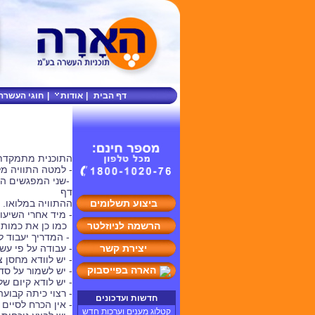
דף הבית
|
אודות
|
חוגי העשרה
התוכנית מתמקדת ב
- למטה התוויה מ
-שני המפגשים הר
דף
ביצוע תשלומים
ההתוויה במלואו.
- מיד אחרי השיעו
הרשמה לניוזלטר
כמו כן את כמות 
- המדריך יעבוד ל
יצירת קשר
- עבודה על פי ע
- יש לוודא מחסן 
הארה בפייסבוק
- יש לשמור על סד
- יש לודא קיום ש
- רצוי כיתה קבועה
חדשות ועדכונים
- אין הכרח לסיי
קטלוג מענים וערכות חדש