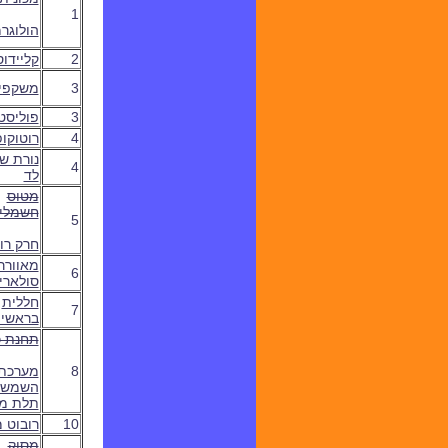
1
הולוגר
2
קליידו
3
משקפי R
3
פוליסט
4
רוטוקו
נורת שו
4
לד
מטוס
חשמלי
5
חרק רו
מאוורר
6
סולארי
חללית
7
בראשי
תחנת כ
8
מערכת
השמש 
תלת מ
10
רובוט 
מסוק