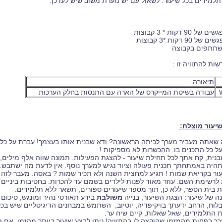
 תלמידים בכל שיעור. לשאול עם יש מערת משוב שיש לעדכן.
ם של 90 דקות * 3 קבוצות
 של 90 דקות *3 קבוצות
ות להתוויה זו :
תיאורה:
עבודה בשיטת המייקרס של הארה עם התנסות בחלק הערכות
יעור מוצלח:
ה שאתה מעביר מערך לכיתה הראשונה? ודא שבנית אותו בעצמך! עברת על כ
ל כל התכנים בו. ההכשרות לא מספיקות !
יעור בקריאת שמות ! תגיע למחצית השנה ולא תכיר שמות ? באסה. מעבר לזה 
לרשימת השם. עוזר מאוד לפנות לילדים בשמם עד להכרות. בחטיבות ביניים 
 בית הספר, ללא כן, תוך מספר שיעורים ספורים, תשאר ללא תלמידים.
משולבת
בידע תאורטי נהיר ומונגש, סיכום 
וח, הרחב ידעתך בויקיפדיה, יוטיוב, השתמש במבחנים הדיגיטליים שיש בכל
 התלמידים, שאל שאלות, קיים שיח ער.
ערך בפחות מהמזמן שהוקצה לו בהתוויה! ניתן לבצע שיעור ביותר מהזמן, אם