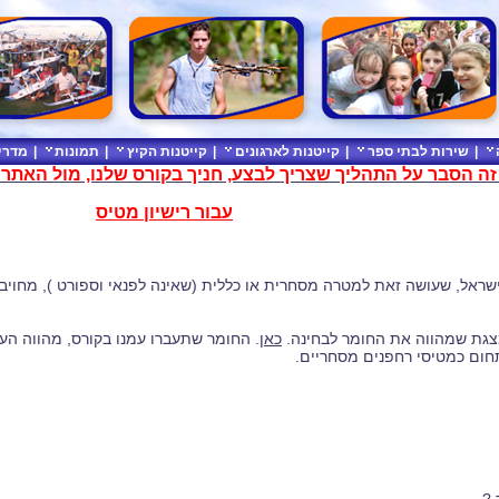
|
שירות לבתי ספר
|
קייטנות לארגונים
|
קייטנות הקיץ
|
תמונות
|
מדרי
זה הסבר על התהליך שצריך לבצע, חניך בקורס שלנו, מול האת
עבור רישיון מטיס
שראל, שעושה זאת למטרה מסחרית או כללית (שאינה לפנאי וספורט ), מחויב 
גת שמהווה את החומר לבחינה.
כאן
. החומר שתעברו עמנו בקורס, מהווה הע
ום כמטיסי רחפנים מסחריים.