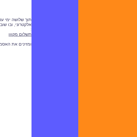
תוך שלושה ימי ע
אלקטרוני, ובו שו
:
תשלום מקוון
ומזינים את האס