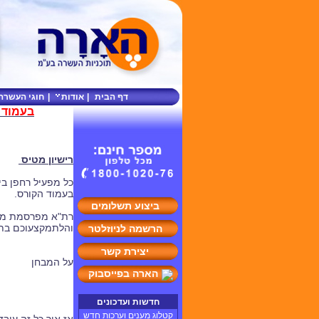
דף הבית
|
אודות
|
חוגי העשרה
בעמוד 
רישיון מטיס
כל מפעיל רחפן בי
בעמוד הקורס.
ביצוע תשלומים
רת"א מפרסמת מצ
והלתמקצעוכם בתח
הרשמה לניוזלטר
יצירת קשר
על המבחן
הארה בפייסבוק
חדשות ועדכונים
קטלוג מענים וערכות חדש