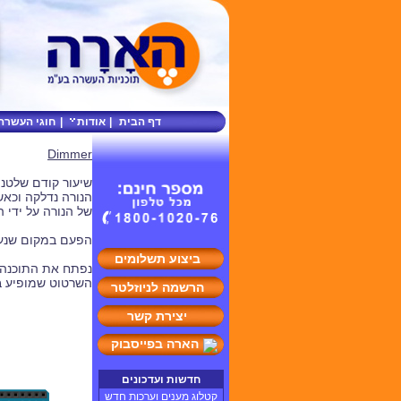
דף הבית
|
אודות
|
חוגי העשרה
Dimmer
שיעור קודם שלטנו
הנורה נדלקה וכאש
של הנורה על ידי 
הפעם במקום שנעבוד עם ערכים דיגיטלי
ביצוע תשלומים
נפתח את התוכנה של הארדואינו
השרטוט שמופיע בק
הרשמה לניוזלטר
יצירת קשר
הארה בפייסבוק
חדשות ועדכונים
קטלוג מענים וערכות חדש