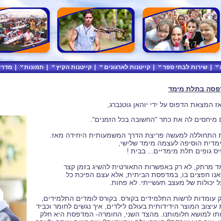
|
שירות לבתי ספר
|
קייטנות לארגונים
|
קייטנות הקיץ
|
תמונות
|
מדרי
דפסה בתלת מימד
 המצאת הדפוס על ידי יוהאן גוטנברג,
מיחסים לה את כתר "החשובה בכל הזמנים".
ת התחוללה למעשה פריצת הדרך המשמעותית היחידה מאז.
מדית הוסיפה לעצמה מימד שלישי,
יס גופים תלת מימדיים... בבית !
 מרתק, לא רק באפשרות התאורטית להשיג בזמן קצר
אנו חפצים בו, במדפסת הביתית, אלא עצם הפיכת כל
 יכולות של מעצב תעשייתי. לא פחות.
וק עומדות לרשות התלמידים בקורס. בקורס לומדים התלמידים,
יצוב המוצר הידידותית בעולם לילדים, איך נגשים לחומר וכביד
ותו למושא חלומותנו. מהצד השני, החומרה- המדפסת היא חלק