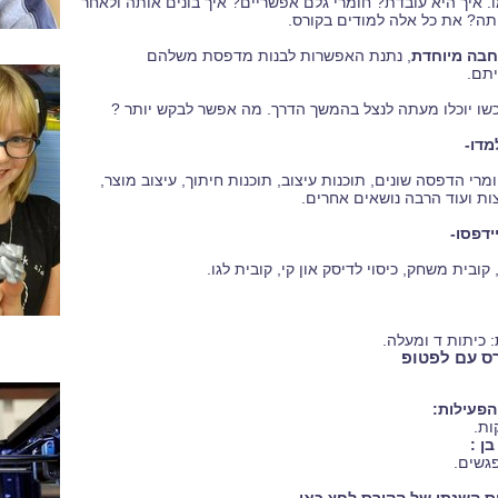
ו. איך היא עובדת? חומרי גלם אפשריים? איך בונים אותה ולאחר
תה? את כל אלה למודים בקורס.
בה מיוחדת
, נתנת האפשרות לבנות מדפסת משלהם
תם.
שו יוכלו מעתה לנצל בהמשך הדרך. מה אפשר לבקש יותר ?
מדו-
מרי הדפסה שונים, תוכנות עיצוב, תוכנות חיתוך, עיצוב מוצר,
צות ועוד הרבה נושאים אחרים.
ידפסו-
ובית משחק, כיסוי לדיסק און קי, קובית לגו.
 כיתות ד ומעלה.
רס עם לפטופ
פעילות:
ן :