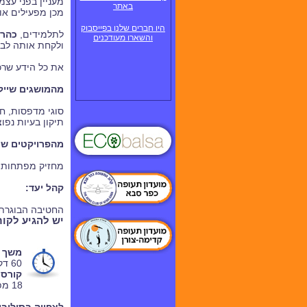
מעניין בפני עצמ
באתר
מכן מפעילים או
היו חברים שלנו בפייסבוק
לתלמידים,
כהרח
והשארו מעודכנים
ולקחת אותה לבי
את כל הידע שרכ
מהמושגים שייל
סוגי מדפסות, חו
תיקון בעיות נפו
מהפרויקטים שי
מחזיק מפתחות, ק
קהל יעד:
החטיבה הבוגרת:
יש להגיע לקו
משך ה
60 דקות.
קורס ב
18 מפגשים.