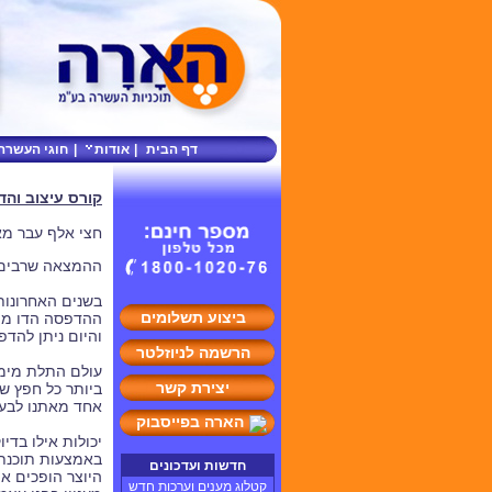
דף הבית
|
אודות
|
חוגי העשרה
קורס עיצוב וה
חצי אלף עבר מאז
ההמצאה שרבים 
בשנים האחרונו
ביצוע תשלומים
ההדפסה הדו מי
והיום ניתן להדפ
הרשמה לניוזלטר
עולם התלת מימד
יצירת קשר
ביותר כל חפץ ש
אחד מאתנו לבעל
הארה בפייסבוק
יכולות אילו בדי
באמצעות תוכנת ע
חדשות ועדכונים
היוצר הופכים א
קטלוג מענים וערכות חדש