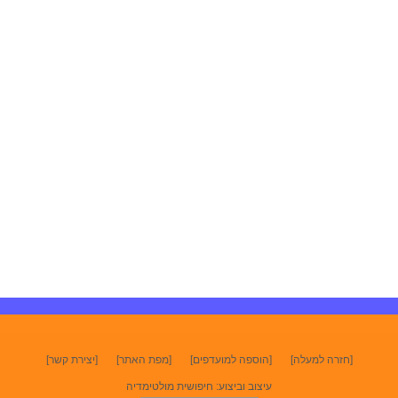
[חזרה למעלה]
[הוספה למועדפים]
[מפת האתר]
[יצירת קשר]
עיצוב וביצוע: חיפושית מולטימדיה