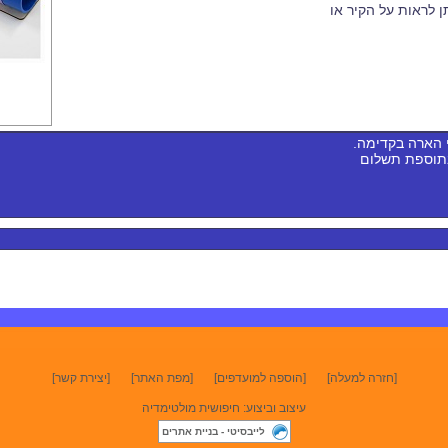
ן לראות על הקיר או
 הארה בקדימה.
בתוספת תשלום
[חזרה למעלה]
[הוספה למועדפים]
[מפת האתר]
[יצירת קשר]
עיצוב וביצוע: חיפושית מולטימדיה
לייבסיטי - בניית אתרים