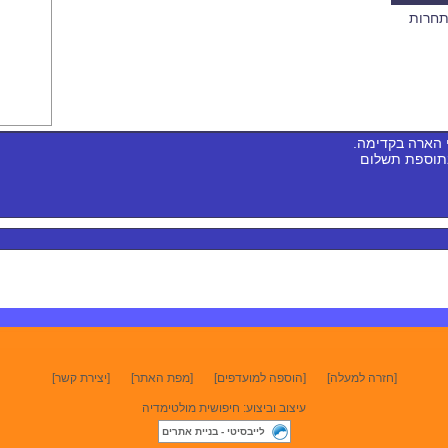
 תחרות
 הארה בקדימה.
בתוספת תשלום
[חזרה למעלה]
[הוספה למועדפים]
[מפת האתר]
[יצירת קשר]
עיצוב וביצוע: חיפושית מולטימדיה
לייבסיטי - בניית אתרים