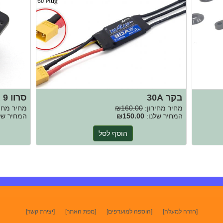
בקר 30A
סרוו 9 גר'
מחיר מחירון:
₪160.00
מחיר מחיר
המחיר שלנו:
₪150.00
המחיר של
הוסף לסל
[חזרה למעלה]
[הוספה למועדפים]
[מפת האתר]
[יצירת קשר]