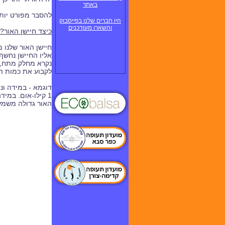
באתר
להסבר מפורט יות
היו חברים שלנו בפייסבוק
והשארו מעודכנים
כיצד חיישן האור?
חיישן האור שלנו 
אליו החיישן נחשף. שני הנגדי
נקרא מחלק מתח, ו
לקבוע את כמות הא
דוגמא - במידה ונמדו ערך של מתח 2.5V בנקודה A0 ניתן לקב
1 קילו-אום. במידה וערך המתח בנקודה זו 5V ערכו של נגד האור שואף לאפס. ובמידה והמתח בנקודה זו הוא 0V התנגדות נגד
האור גדולה משמע