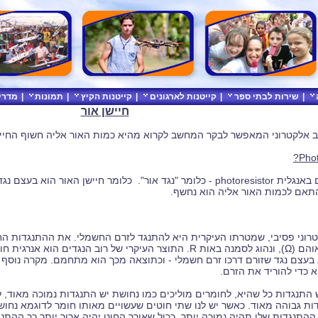
|
שירות לבתי ספר
|
קייטנות לארגונים
|
קייטנות הקיץ
|
תמונות
|
מדרי
חיישן אור
יב אלקטרוני המאפשר לבקר המחשב לקרוא מהיא כמות האור אליה חשוף החיי
ר חיישן האור הוא בעצם נגד אשר משנה את
תאם לכמות האור אליה הוא נחשף.
טרוני פסיבי, שמטרתו העיקרית היא להתנגד לזרם החשמלי.
את ה
התנגד
ות ה
ו
הם
(Ω), ונהוג לסמנה באות R. התוצר העיקרי של רוב הנגדים הוא אנרגית חום, למשל
 בעצם נגד שזורם דרכו זרם חשמלי - וכתוצאה מכך הוא מתחמם. מקרה נוסף 
 כדי להוריד את הזרם.
 התנגדות כל שהיא, לחומרים מוליכים כמו נחושת יש התנגדות נמוכה מאוד, 
דות גבוהה מאוד. כאשר יש לנו שתי חוטים שעשויים מאותו חומר לדוגמא נחוש
 ההתנגדות שלו תהיה נמוכה יותר. ככול שאורך החוט יהיה ארוך יותר כך ההתנג