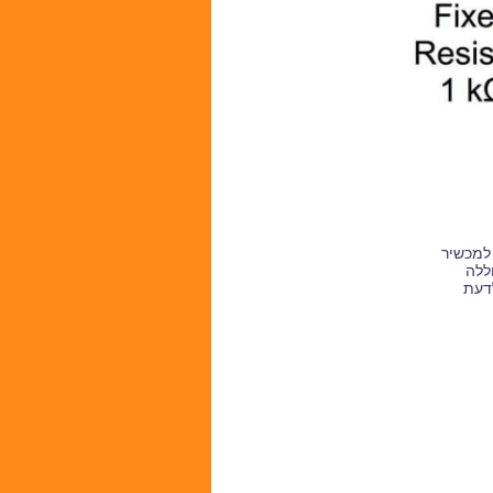
 למכשיר
וללה
לדעת