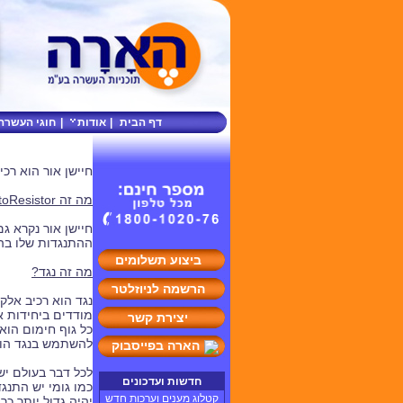
דף הבית
|
אודות
|
חוגי העשרה
חיישן אור הוא רכ
מה זה PhotoResistor?
חיישן אור נקרא גם באנגלית photoresistor - כלומר "נגד אור". כלומ
ההתנגדות שלו בה
ביצוע תשלומים
מה זה נגד?
הרשמה לניוזלטר
נגד הוא רכיב אלק
מודדים ביחידות
א
יצירת קשר
כל גוף חימום הוא
להשתמש בנגד הוא
הארה בפייסבוק
לכל דבר בעולם יש
חדשות ועדכונים
כמו גומי יש התנג
קטלוג מענים וערכות חדש
יהיה גדול יותר כך