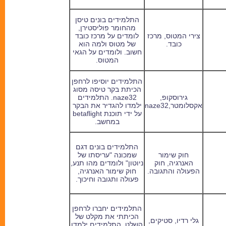
התלמידים בונים טיסן
מהחומר פוליסטירן,
צירי המטוס, מרכז
לומדים על מרכז כובד
כובד.
של מטוס ולמה הוא
חשוב. ולומדים על הגאי
המטוס.
התלמידים יוסיפו לרחפן
הכיתת בקר טיסה מסוג
גירוסקופ,
naze32
. התלמידים
אקסלומטר,
naze32
ילמדו להגדיר את הבקר
על ידי תוכנת
betaflight
במחשב.
התלמידים בונים דגם
חוק שימור
שמכונה "עריסתו של
האנרגיה, חוק
ניוטון" ולומדים מהו תנע,
הפעולה והתגובה.
חוק שימור האנרגיה,
פעולה ותגובה וחיכוך.
התלמידים יחברו לרחפן
הכיתתי את מקלט של
גלי רדיו, סטיקים,
השלט. התלמידים ילמדו