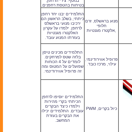
בנוסף: צירי הרחפן,
בטיחות בהטסת רחפנים.
התלמידים יבנו יחד רחפן
כיתתי, בשלב הראשון הם
מנוע בראשלס, זרם
ירכיבו מנועי בראשלס
חלופי
לרחפן. ילמדו על עקרון
,אלקטרו מגנטיות
האלקטרו מגנטיות
בעזרתו המנוע עובד.
התלמידים מכינים טיסן
בלזה שטס למרחקים.
פרופיל אווירודינמי,
לומדים על 4 הכוחות
עילוי, מרכז כובד.
שפועלים על המטוס ומה
זה פרופיל אווירודינמי.
התלמידים יוסיפו לרחפן
הכיתתי בקרי מהירות
וילמדו כיצד הבקרים
כיול בקרים,
PWM
עובדים. התלמידים יכילו
את הבקרים בעזרת
המחשב.