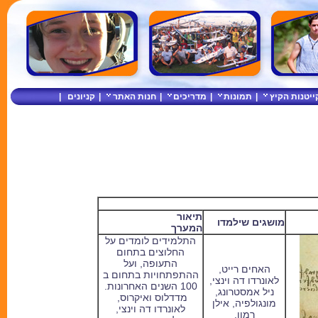
ייטנות הקיץ
|
תמונות
|
מדריכים
|
חנות האתר
|
קניונים
|
תיאור
מושגים שילמדו
המערך
התלמידים לומדים על
החלוצים בתחום
התעופה, ועל
האחים רייט,
ההתפתחויות בתחום ב
לאונרדו דה וינצי,
100 השנים האחרונות.
ניל אמסטרונג,
מדדלוס ואיקרוס,
מונגולפיה, אילן
לאונרדו דה וינצי,
רמון.