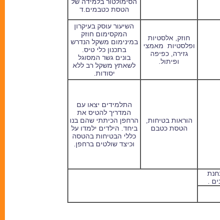
הסימולטור בלמידה של
הטסת כטבמים.ד
השיעור עוסק בעיקרון
המקסימום חוזק
חוזק, אלסטיות
במינימום משקל הנדרש
ופלסטיות מאמצי
בתכנון כלי טיס.
גזירה, כפיפה
בונים גשר המסוגל
ופיתול.
לשאתץ משקל רב ללא
יסודות.
התלמידים יצאו עם
המדריך להטיס את
הוראות בטיחות,
הרחפן הכיתתי שהם בנו
הטסת כטבם
ביחד. הילדים ילמדו על
כללי הבטיחות בהטסה
וכיצד שולטים ברחפן.
חנת
ם .