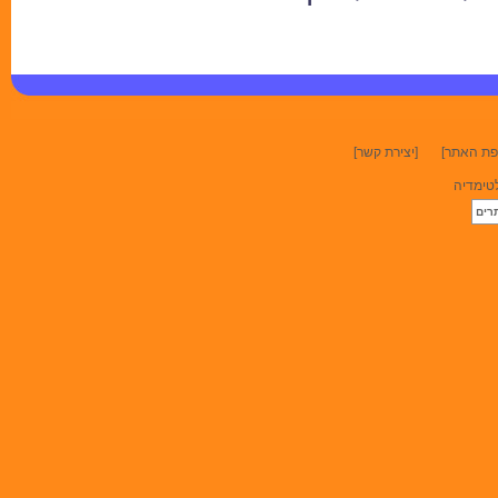
פת האתר]
[יצירת קשר]
לטימדיה
תרים